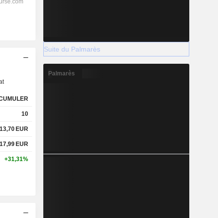
Suite du Palmarès
s
Palmarès
at
CUMULER
10
13,70
EUR
17,99
EUR
+31,31%