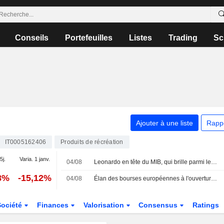
Conseils
Portefeuilles
Listes
Trading
Sc
Ajouter à une liste
Rapp
IT0005162406
Produits de récréation
5j.
Varia. 1 janv.
04/08
Leonardo en tête du MIB, qui brille parmi les places européennes
8%
-15,12%
04/08
Élan des bourses européennes à l'ouverture, la défense s'illustre sur le MIB
Société
Finances
Valorisation
Consensus
Ratings