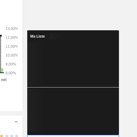
u matériel
 appareils
ut du corps
es destinés
 fitness en
nnel et de
Ma Liste
ion, entre