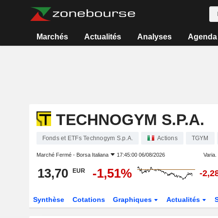
Marchés
Actualités
Analyses
Agenda
TECHNOGYM S.P.A.
Fonds et ETFs Technogym S.p.A.
Actions
TGYM
Marché Fermé -
Borsa Italiana
17:45:00 06/08/2026
Varia. 
13,70
-1,51%
EUR
-2,2
Synthèse
Cotations
Graphiques
Actualités