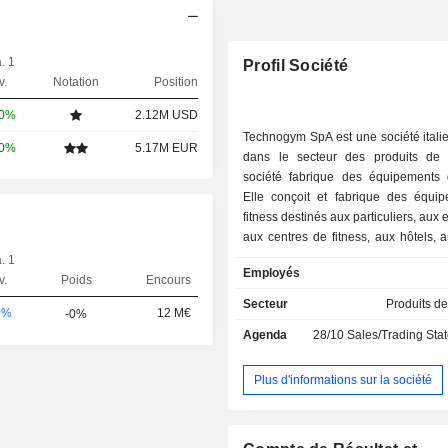
. 1
Profil Société
v.
Notation
Position
00%
2.12M USD
Technogym SpA est une société itali
00%
5.17M EUR
dans le secteur des produits de l
société fabrique des équipements d
Elle conçoit et fabrique des équi
fitness destinés aux particuliers, aux 
aux centres de fitness, aux hôtels, 
aux centres médicaux. La gamme d
. 1
Employés
de la société propose notamment de
v.
Poids
Encours
course, des vélos d'appartement,
Secteur
Produits de
0%
12 M€
-0%
elliptiques, des équipeme
Agenda
28/10
Sales/Trading Statem
l'entraînement en circuit, des appare
renforcement musculaire du t
accessoires de fitness, des 
Plus d'informations sur la société
musculation, des appareils Kin
appareils pour les jambes, des ap
musculation polyvalents, des ap