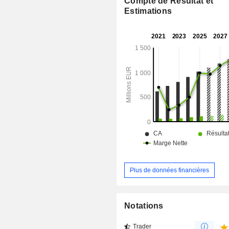
Compte de Résultat et
charges libres, des logiciels et d
Estimations
informatique, des steppers, des
d'étirement, des appareils pour le ha
et des poids, des haltères et des barr
à l'entraînement cardiovasculaire, au
groupe, à l'entraînement fonctio
résistance, ainsi qu'à la musculat
autres.
Plus de données financières
Notations
Trader