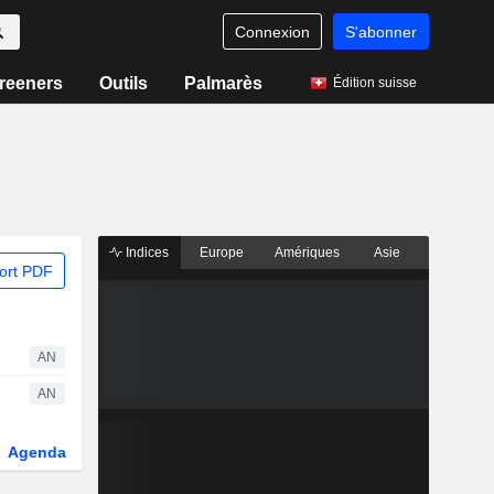
Connexion
S'abonner
reeners
Outils
Palmarès
Édition suisse
Indices
Europe
Amériques
Asie
ort PDF
AN
AN
Agenda
Secteur
Dérivés
Fonds et ETFs