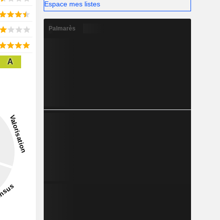
Espace mes listes
Palmarès
A