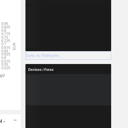
Suite du Palmarès
Devises / Forex
l -