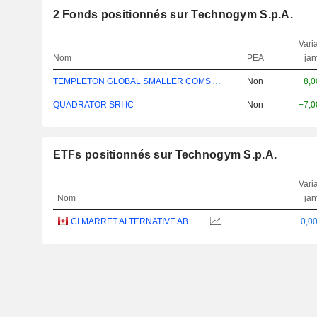
2
Fonds positionnés sur Technogym S.p.A.
Varia
Nom
PEA
jan
TEMPLETON GLOBAL SMALLER COMS A(YDIS)USD
Non
+8,
QUADRATOR SRI IC
Non
+7,
ETFs positionnés sur Technogym S.p.A.
Varia
Nom
jan
CI MARRET ALTERNATIVE ABSOLUTE RETURN BOND ETF - CAD
0,0