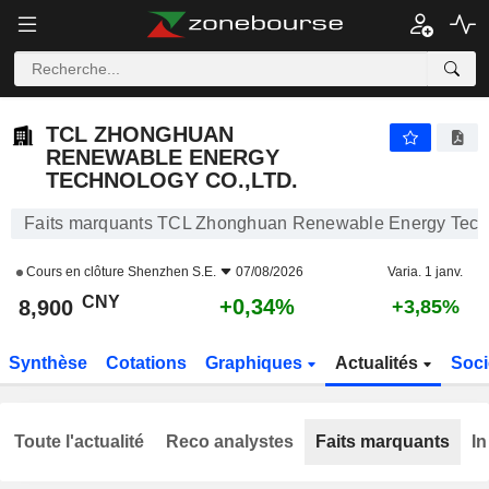
TCL ZHONGHUAN RENEWABLE ENERGY TECHNOLOGY CO.,LTD.
8,900
¥
+0,34%
TCL ZHONGHUAN
RENEWABLE ENERGY
TECHNOLOGY CO.,LTD.
Faits marquants TCL Zhonghuan Renewable Energy Techn
Cours en clôture
Shenzhen S.E.
07/08/2026
Varia. 1 janv.
CNY
+0,34%
8,900
+3,85%
Synthèse
Cotations
Graphiques
Actualités
Soci
Toute l'actualité
Reco analystes
Faits marquants
In