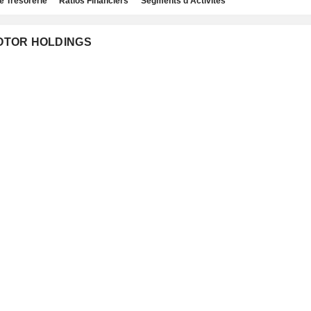
e Trésorerie
Ratios Financiers
Segments d'Activités
 MOTOR HOLDINGS