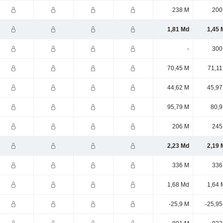
238 M
200
1,81 Md
1,45 
-
300
70,45 M
71,11
44,62 M
45,97
95,79 M
80,9
206 M
245
2,23 Md
2,19 
336 M
336
1,68 Md
1,64 
-25,9 M
-25,95