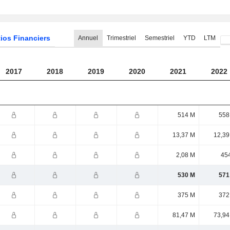
ios Financiers
Annuel
Trimestriel
Semestriel
YTD
LTM
2017
2018
2019
2020
2021
2022
514 M
558
13,37 M
12,39
2,08 M
454
530 M
571
375 M
372
81,47 M
73,94