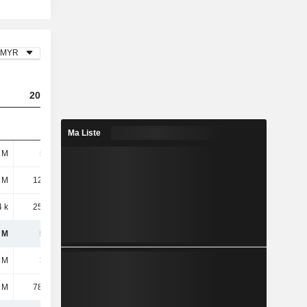
MYR
2023
2024
2025
Ma Liste
 M
512 M
545 M
283 M
 M
12,41 M
16,37 M
11,71 M
 k
25,87 M
30,75 M
2,61 M
 M
550 M
593 M
297 M
 M
381 M
381 M
399 M
 M
78,35 M
73,11 M
59,17 M