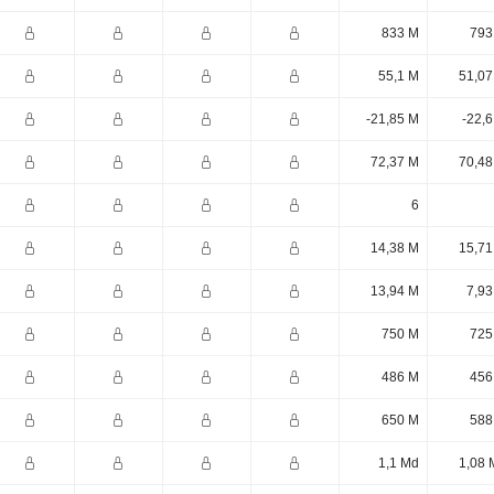
833 M
793
55,1 M
51,07
-21,85 M
-22,
72,37 M
70,48
6
14,38 M
15,71
13,94 M
7,93
750 M
725
486 M
456
650 M
588
1,1 Md
1,08 