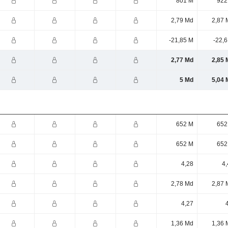
801 M
922
2,79 Md
2,87 
-21,85 M
-22,
2,77 Md
2,85 
5 Md
5,04 
652 M
652
652 M
652
4,28
4,
2,78 Md
2,87 
4,27
1,36 Md
1,36 