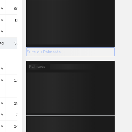
 M
90,97 M
87,9 M
71,25 M
 M
11,29 M
9,32 M
8,94 M
 M
239 M
237 M
210 M
Md
5,11 Md
5,09 Md
4,84 Md
Suite du Palmarès
Palmarès
 M
132 M
146 M
170 M
 M
1,09 Md
1,21 Md
923 M
-
-
200 M
150 M
 M
29,59 M
39,9 M
51,85 M
 M
2,42 M
4,3 M
2,4 M
 M
24,43 M
45,8 M
64,11 M