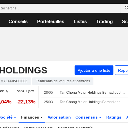
Conseils
Portefeuilles
Listes
Trading
Sc
HOLDINGS
Ajouter à une liste
Rapp
MYL4405OO006
Fabricants de voitures et camions
ria. 5j.
Varia. 1 janv.
28/05
Tan Chong Motor Holdings Berhad publie ses résultats pour le premier trimestre clos le 31 mars 2026
1,04%
-22,13%
25/03
Tan Chong Motor Holdings Berhad annonce la nomination de Dato Chan Choun Sien au poste d'administrateur indépendant référent, à compter du 25 mars 2026
Société
Finances
Valorisation
Consensus
Ratings