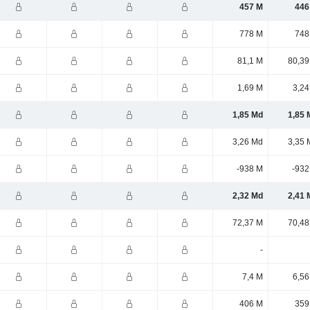
457 M
446
778 M
748
81,1 M
80,39
1,69 M
3,24
1,85 Md
1,85 
3,26 Md
3,35 
-938 M
-932
2,32 Md
2,41 
72,37 M
70,48
-
7,4 M
6,56
406 M
359