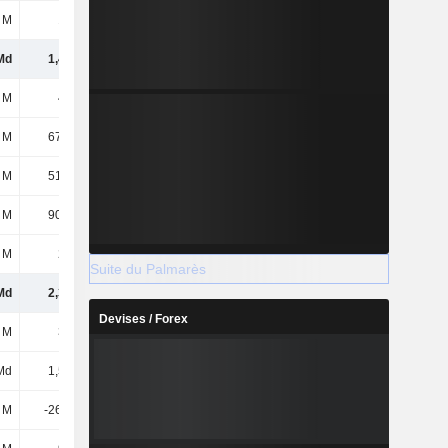
 M
188 M
170 M
200 M
Md
1,47 Md
1,81 Md
1,56 Md
 M
450 M
310 M
160 M
 M
67,93 M
65,51 M
48,2 M
 M
51,31 M
54,49 M
34,87 M
 M
90,39 M
101 M
98,3 M
 M
244 M
234 M
316 M
Suite du Palmarès
Md
2,37 Md
2,58 Md
2,22 Md
Devises / Forex
 M
336 M
336 M
336 M
Md
1,52 Md
1,32 Md
1,15 Md
 M
-26,29 M
-26,44 M
-26,44 M