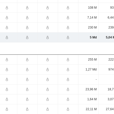
108 M
93
7,14 M
6,44
230 M
239
5 Md
5,04 
255 M
222
1,27 Md
974
-
23,96 M
18,7
1,64 M
3,07
22,11 M
27,64