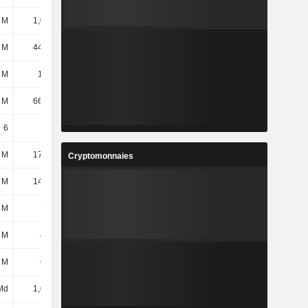
 M
1,09 Md
1,23 Md
1,04 Md
 M
44,49 M
48,5 M
54,35 M
6 M
1,66 M
4,58 M
9,09 M
 M
66,46 M
54,94 M
45,93 M
6
6
6
6
 M
17,71 M
16,57 M
17,28 M
Cryptomonnaies
 M
14,03 M
15,78 M
6,81 M
 M
790 M
810 M
643 M
 M
456 M
456 M
487 M
 M
608 M
631 M
700 M
Md
1,08 Md
1,04 Md
1,01 Md