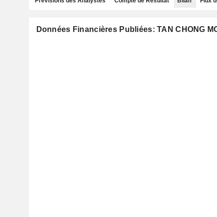
Prévisions des Analystes
Compte de Résultat
Bilan
Flux d
Données Financières Publiées: TAN CHONG