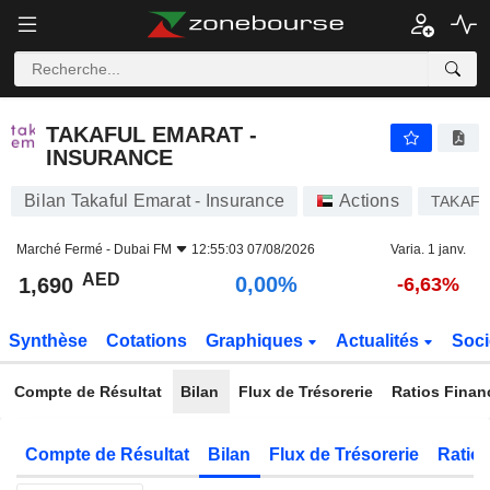
TAKAFUL EMARAT - INSURANCE
1,690
AED
0,00%
TAKAFUL EMARAT -
INSURANCE
Bilan Takaful Emarat - Insurance
Actions
TAKAF
Marché Fermé -
Dubai FM
12:55:03 07/08/2026
Varia. 1 janv.
AED
0,00%
1,690
-6,63%
Synthèse
Cotations
Graphiques
Actualités
Soci
Compte de Résultat
Bilan
Flux de Trésorerie
Ratios Finan
Compte de Résultat
Bilan
Flux de Trésorerie
Ratios