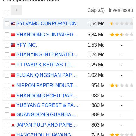
Capi.($)
Investisseur
SYLVAMO CORPORATION
1,54 Md
SHANDONG SUNPAPER CO., LTD.
5,84 Md
YFY INC.
1,53 Md
-
SHANYING INTERNATIONAL HOLDINGS CO.,LTD
1,24 Md
-
PT PABRIK KERTAS TJIWI KIMIA TBK
1,25 Md
-
FUJIAN QINGSHAN PAPER INDUSTRY CO., LTD.
1,02 Md
-
NIPPON PAPER INDUSTRIES CO., LTD.
954 M
SHANDONG BOHUI PAPER INDUSTRY CO.,LTD.
982 M
-
YUEYANG FOREST & PAPER CO., LTD.
880 M
-
GUANGDONG GUANHAO HIGH-TECH CO., LTD.
889 M
-
JAPAN PULP AND PAPER COMPANY LIMITED
803 M
-
HANGZHOU HUAWANG NEW MATERIAL TECHNOLOGY CO.,LTD.
746 M