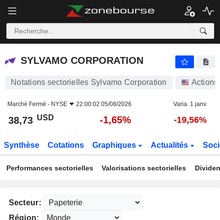
SYLVAMO CORPORATION
38,73
$
-1,65%
SYLVAMO CORPORATION
Notations sectorielles Sylvamo Corporation
Actions
Marché Fermé -
NYSE
22:00:02 05/08/2026
Varia. 1 janv.
USD
-1,65%
38,73
-19,56%
Synthèse
Cotations
Graphiques
Actualités
Soci
Performances sectorielles
Valorisations sectorielles
Dividen
Secteur:
Région: