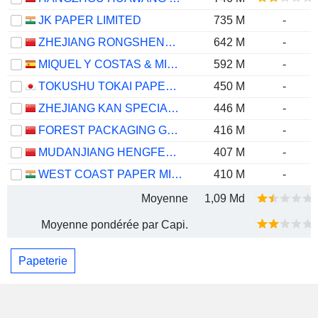
JK PAPER LIMITED
735 M
-
ZHEJIANG RONGSHENG ENVIRONMENTAL PROTECTION PAPER CO., LTD.
642 M
-
MIQUEL Y COSTAS & MIQUEL, S.A.
592 M
-
TOKUSHU TOKAI PAPER CO., LTD.
450 M
-
ZHEJIANG KAN SPECIALITIES MATERIAL CO., LTD.
446 M
-
FOREST PACKAGING GROUP CO.,LTD.
416 M
-
MUDANJIANG HENGFENG PAPER CO.,LTD
407 M
-
WEST COAST PAPER MILLS LIMITED
410 M
-
Moyenne
1,09 Md
Moyenne pondérée par Capi.
Papeterie