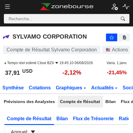
SYLVAMO CORPORATION
37,91
$
-2,12%
SYLVAMO CORPORATION
Compte de Résultat Sylvamo Corporation
Actions
Temps réel estimé
Cboe BZX
19:45:10 06/08/2026
Varia. 1 janv.
USD
-2,12%
37,91
-21,45%
Synthèse
Cotations
Graphiques
Actualités
Soci
Prévisions des Analystes
Compte de Résultat
Bilan
Flux d
Compte de Résultat
Bilan
Flux de Trésorerie
Ratios
Annuel