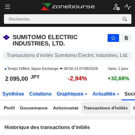
SUMITOMO ELECTRIC INDUSTRIES, LTD.
2 095,00
¥
-2,94%
SUMITOMO ELECTRIC
INDUSTRIES, LTD.
Transactions d'initiés Sumitomo Electric Industries, Ltd.
Temps Différé
Japan Exchange
06:00:14 07/08/2026
Varia. 1 janv.
JPY
-2,94%
2 095,00
+32,68%
Synthèse
Cotations
Graphiques
Actualités
Soci
Profil
Gouvernance
Actionnariat
Transactions d'initiés
Historique des transactions d'initiés