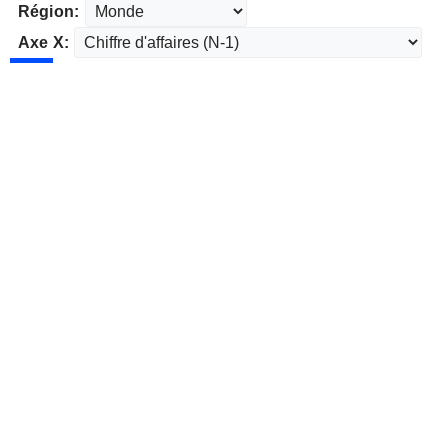
Région:
Axe X: