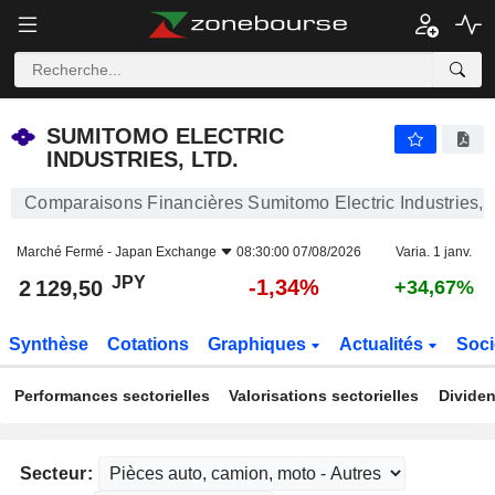
SUMITOMO ELECTRIC INDUSTRIES, LTD.
2 129,50
¥
-1,34%
SUMITOMO ELECTRIC
INDUSTRIES, LTD.
Comparaisons Financières Sumitomo Electric Industries, L
Marché Fermé -
Japan Exchange
08:30:00 07/08/2026
Varia. 1 janv.
JPY
-1,34%
2 129,50
+34,67%
Synthèse
Cotations
Graphiques
Actualités
Soci
Performances sectorielles
Valorisations sectorielles
Dividen
Secteur: