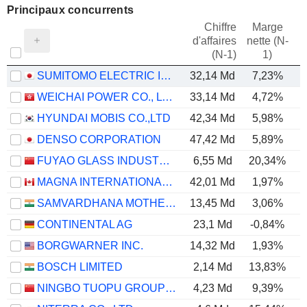
Principaux concurrents
Chiffre
Marge
d'affaires
nette (N-
E
(N-1)
1)
SUMITOMO ELECTRIC INDUSTRIES, LTD.
32,14 Md
7,23%
WEICHAI POWER CO., LTD.
33,14 Md
4,72%
HYUNDAI MOBIS CO.,LTD
42,34 Md
5,98%
DENSO CORPORATION
47,42 Md
5,89%
FUYAO GLASS INDUSTRY GROUP CO., LTD.
6,55 Md
20,34%
MAGNA INTERNATIONAL INC.
42,01 Md
1,97%
SAMVARDHANA MOTHERSON INTERNATIONAL LIMITED
13,45 Md
3,06%
CONTINENTAL AG
23,1 Md
-0,84%
BORGWARNER INC.
14,32 Md
1,93%
BOSCH LIMITED
2,14 Md
13,83%
NINGBO TUOPU GROUP CO.,LTD.
4,23 Md
9,39%