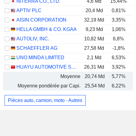
NITERRA CO., LTD.
4,6 Md
15,44%
APTIV PLC
20,4 Md
0,81%
AISIN CORPORATION
32,19 Md
3,35%
HELLA GMBH & CO. KGAA
9,23 Md
1,06%
AUTOLIV, INC.
10,82 Md
6,8%
SCHAEFFLER AG
27,58 Md
-1,8%
UNO MINDA LIMITED
2,1 Md
6,53%
HUAYU AUTOMOTIVE SYSTEMS COMPANY LIMITED
26,31 Md
3,92%
Moyenne
20,74 Md
5,77%
Moyenne pondérée par Capi.
25,54 Md
6,22%
Pièces auto, camion, moto - Autres