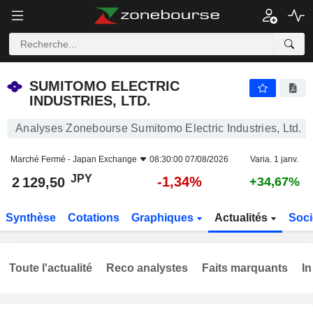
SUMITOMO ELECTRIC INDUSTRIES, LTD.
2 129,50
¥
-1,34%
SUMITOMO ELECTRIC
INDUSTRIES, LTD.
Analyses Zonebourse Sumitomo Electric Industries, Ltd.
Marché Fermé -
Japan Exchange
08:30:00 07/08/2026
Varia. 1 janv.
JPY
-1,34%
2 129,50
+34,67%
Synthèse
Cotations
Graphiques
Actualités
Soci
Toute l'actualité
Reco analystes
Faits marquants
In