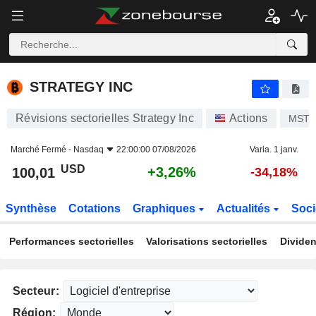
STRATEGY INC
100,01
$
+3,26%
STRATEGY INC
Révisions sectorielles Strategy Inc
Actions
MST
Marché Fermé -
Nasdaq
22:00:00 07/08/2026
Varia. 1 janv.
USD
+3,26%
100,01
-34,18%
Synthèse
Cotations
Graphiques
Actualités
Soci
Performances sectorielles
Valorisations sectorielles
Dividen
Secteur:
Région: