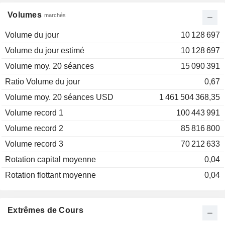
Volumes
marchés
Volume du jour
10 128 697
Volume du jour estimé
10 128 697
Volume moy. 20 séances
15 090 391
Ratio Volume du jour
0,67
Volume moy. 20 séances USD
1 461 504 368,35
Volume record 1
100 443 991
Volume record 2
85 816 800
Volume record 3
70 212 633
Rotation capital moyenne
0,04
Rotation flottant moyenne
0,04
Extrêmes de Cours