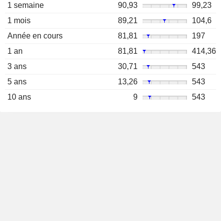
1 semaine
90,93
99,23
1 mois
89,21
104,6
Année en cours
81,81
197
1 an
81,81
414,36
3 ans
30,71
543
5 ans
13,26
543
10 ans
9
543