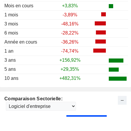
Mois en cours
+3,83%
1 mois
-3,89%
3 mois
-48,16%
6 mois
-28,22%
Année en cours
-36,26%
1 an
-74,74%
3 ans
+156,92%
5 ans
+29,35%
10 ans
+482,31%
Comparaison Sectorielle: