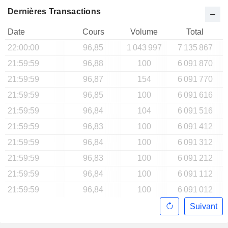
Dernières Transactions
Date
Cours
Volume
Total
22:00:00
96,85
1 043 997
7 135 867
21:59:59
96,88
100
6 091 870
21:59:59
96,87
154
6 091 770
21:59:59
96,85
100
6 091 616
21:59:59
96,84
104
6 091 516
21:59:59
96,83
100
6 091 412
21:59:59
96,84
100
6 091 312
21:59:59
96,83
100
6 091 212
21:59:59
96,84
100
6 091 112
21:59:59
96,84
100
6 091 012
Suivant