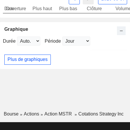
Date
Ouverture
Plus haut
Plus bas
Clôture
Volum
Graphique
Durée
Période
Plus de graphiques
Bourse
Actions
Action MSTR
Cotations Strategy Inc