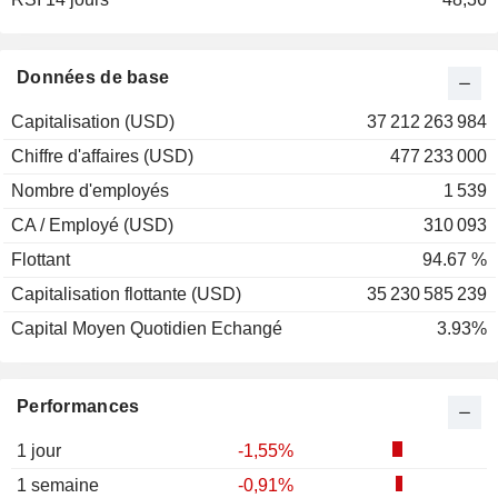
2000
-90,95%
1999
+566,67%
Données de base
1998
+49,11%
Capitalisation (USD)
37 212 263 984
Chiffre d'affaires (USD)
477 233 000
Nombre d'employés
1 539
CA / Employé (USD)
310 093
Flottant
94.67 %
Capitalisation flottante (USD)
35 230 585 239
Capital Moyen Quotidien Echangé
3.93%
Performances
1 jour
-1,55%
1 semaine
-0,91%