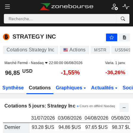
STRATEGY INC
96,85
$
STRATEGY INC
Cotations Strategy Inc
Actions
MSTR
US59497
Marché Fermé -
Nasdaq
22:00:00 06/08/2026
Varia. 1 janv.
USD
-1,55%
96,85
-36,26%
Synthèse
Cotations
Graphiques
Actualités
Soci
Cotations 5 jours: Strategy Inc
Cours en différé Nasdaq
31/07/2026
03/08/2026
04/08/2026
05/08/202
Dernier
93.28 $US
94.86 $US
97.65 $US
98.37 $U