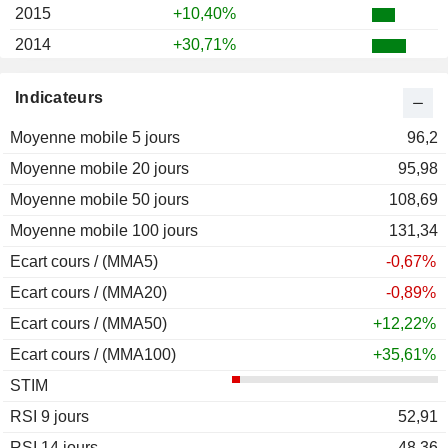
2015
+10,40%
2014
+30,71%
2013
+33,05%
Indicateurs
2012
-13,79%
Moyenne mobile 5 jours
2011
+26,73%
96,2
Moyenne mobile 20 jours
2010
-9,09%
95,98
Moyenne mobile 50 jours
2009
+153,22%
108,69
Moyenne mobile 100 jours
2008
-60,96%
131,34
Ecart cours / (MMA5)
2007
-16,59%
-0,67%
Ecart cours / (MMA20)
2006
+37,91%
-0,89%
Ecart cours / (MMA50)
2005
+37,21%
+12,22%
Ecart cours / (MMA100)
2004
+14,81%
+35,61%
STIM
2003
+247,55%
RSI 9 jours
2002
-60,78%
52,91
RSI 14 jours
2001
-59,47%
48,36