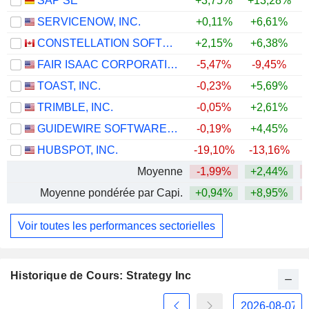
SAP SE
+3,75%
+13,28%
SERVICENOW, INC.
+0,11%
+6,61%
CONSTELLATION SOFTWARE INC.
+2,15%
+6,38%
FAIR ISAAC CORPORATION
-5,47%
-9,45%
TOAST, INC.
-0,23%
+5,69%
TRIMBLE, INC.
-0,05%
+2,61%
GUIDEWIRE SOFTWARE, INC.
-0,19%
+4,45%
HUBSPOT, INC.
-19,10%
-13,16%
Moyenne
-1,99%
+2,44%
Moyenne pondérée par Capi.
+0,94%
+8,95%
Voir toutes les performances sectorielles
Historique de Cours: Strategy Inc