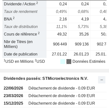
2
Dividende / Action
0,24
0,24
0,2
Taux de rendement
0,49%
0,68%
0,48
2
BNA
2,16
4,19
4,4
Taux de distribution
11,1%
5,73%
5,38
2
Cours de référence
49,32
35,26
50,0
Nbr de Titres (en
906 449
909 136
902 74
Milliers)
Date de publication
27.01.22
26.01.23
25.01.2
1
2
USD en Millions
USD
Données Estimées
Dividendes passés: STMicroelectronics N.V.
22/06/2026
Détachement de dividende - 0.09 EUR
23/03/2026
Détachement de dividende - 0.09 EUR
15/12/2025
Détachement de dividende - 0.09 EUR