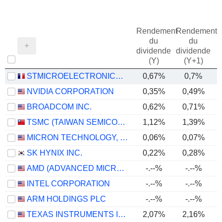
Rendement
Rendement
du
du
dividende
dividende
(Y)
(Y+1)
STMICROELECTRONICS N.V.
0,67%
0,7%
NVIDIA CORPORATION
0,35%
0,49%
BROADCOM INC.
0,62%
0,71%
TSMC (TAIWAN SEMICONDUCTOR MANUFACTURING COMPANY)
1,12%
1,39%
MICRON TECHNOLOGY, INC.
0,06%
0,07%
SK HYNIX INC.
0,22%
0,28%
AMD (ADVANCED MICRO DEVICES)
-.--%
-.--%
INTEL CORPORATION
-.--%
-.--%
ARM HOLDINGS PLC
-.--%
-.--%
TEXAS INSTRUMENTS INCORPORATED
2,07%
2,16%