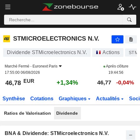
STMICROELECTRONICS N.V.
46,78
€
+1,34%
STMICROELECTRONICS N.V.
Dividende STMicroelectronics N.V.
Actions
STM
Marché Fermé -
Euronext Paris
Après clôture
17:55:00 06/08/2026
19:44:56
EUR
+1,34%
46,78
46,77
-0,04%
Synthèse
Cotations
Graphiques
Actualités
Soci
Ratios de Valorisation
Dividende
BNA & Dividende: STMicroelectronics N.V.