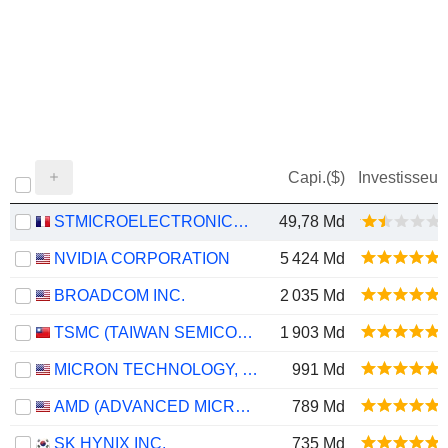
Capi.($)
Investisseur
STMICROELECTRONICS N.V.
49,78 Md
NVIDIA CORPORATION
5 424 Md
BROADCOM INC.
2 035 Md
TSMC (TAIWAN SEMICONDUCTOR MANUFACTURING COMPANY)
1 903 Md
MICRON TECHNOLOGY, INC.
991 Md
AMD (ADVANCED MICRO DEVICES)
789 Md
SK HYNIX INC.
735 Md