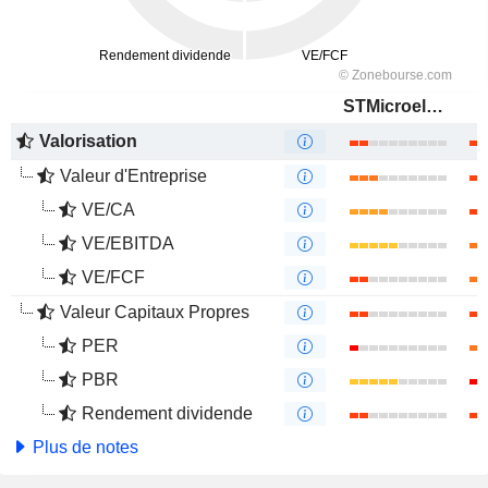
STMicroelectronics N.V.
Valorisation
Valeur d'Entreprise
VE/CA
VE/EBITDA
VE/FCF
Valeur Capitaux Propres
PER
PBR
Rendement dividende
Plus de notes