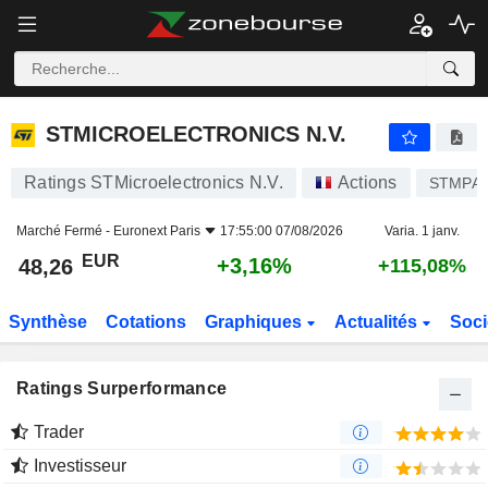
STMICROELECTRONICS N.V.
48,26
€
+3,16%
STMICROELECTRONICS N.V.
Ratings STMicroelectronics N.V.
Actions
STMPA
Marché Fermé -
Euronext Paris
17:55:00 07/08/2026
Varia. 1 janv.
EUR
+3,16%
48,26
+115,08%
Synthèse
Cotations
Graphiques
Actualités
Soci
Ratings Surperformance
Trader
Investisseur