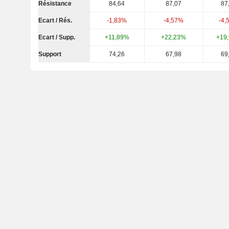
Résistance
84,64
87,07
87
Ecart / Rés.
-1,83%
-4,57%
-4,
Ecart / Supp.
+11,89%
+22,23%
+19
Support
74,26
67,98
69