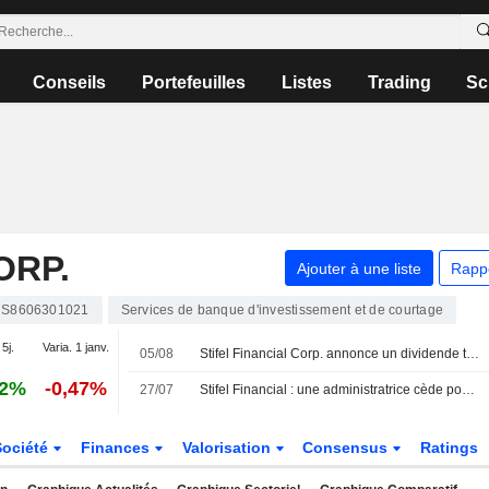
Conseils
Portefeuilles
Listes
Trading
Sc
ORP.
Ajouter à une liste
Rapp
S8606301021
Services de banque d'investissement et de courtage
 5j.
Varia. 1 janv.
05/08
Stifel Financial Corp. annonce un dividende trimestriel en numéraire, payable le 15 septembre 2026
22%
-0,47%
27/07
Stifel Financial : une administratrice cède pour 372 233 $ d'actions, selon un document de la SEC
Société
Finances
Valorisation
Consensus
Ratings