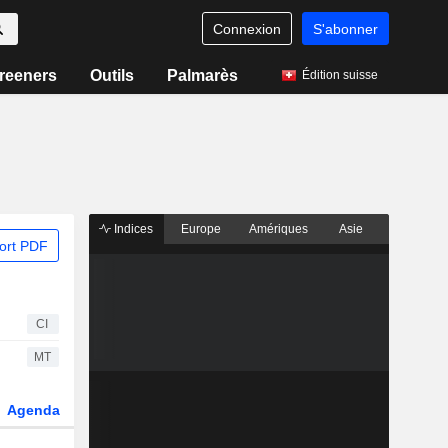
Connexion
S'abonner
reeners
Outils
Palmarès
Édition suisse
Indices
Europe
Amériques
Asie
ort PDF
CI
MT
Agenda
Secteur
Dérivés
Fonds et ETFs