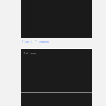
Suite du Palmarès
Palmarès