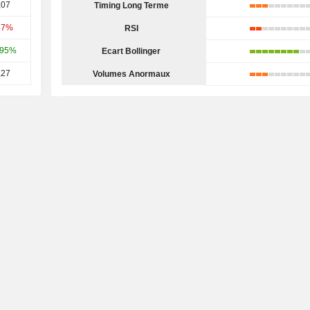
,07
Timing Long Terme
57%
RSI
,95%
Ecart Bollinger
,27
Volumes Anormaux