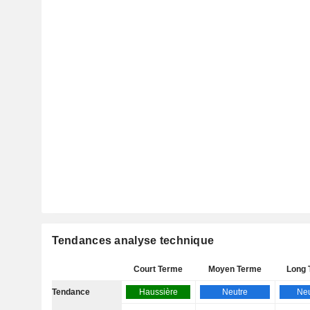
Tendances analyse technique
Court Terme
Moyen Terme
Long 
Tendance
Haussière
Neutre
Neu