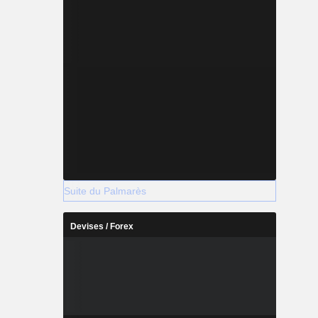
Suite du Palmarès
Devises / Forex