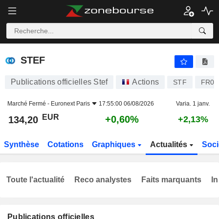
STEF
134,20
€
+0,60%
STEF
Publications officielles Stef
Actions
STF
FR00
Marché Fermé -
Euronext Paris
17:55:00 06/08/2026
Varia. 1 janv.
EUR
+0,60%
134,20
+2,13%
Synthèse
Cotations
Graphiques
Actualités
Soci
Toute l'actualité
Reco analystes
Faits marquants
In
Publications officielles