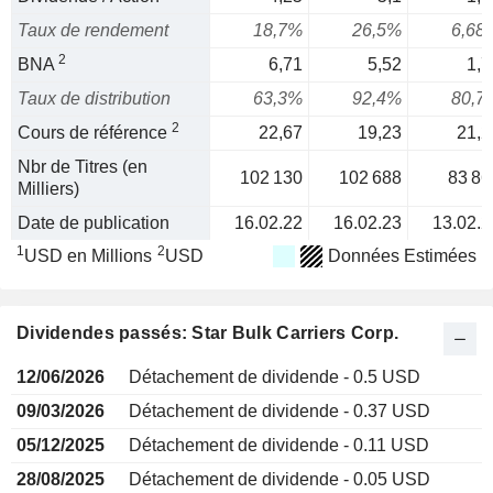
Taux de rendement
18,7%
26,5%
6,68
2
BNA
6,71
5,52
1,7
Taux de distribution
63,3%
92,4%
80,7
2
Cours de référence
22,67
19,23
21,2
Nbr de Titres (en
102 130
102 688
83 86
Milliers)
Date de publication
16.02.22
16.02.23
13.02.2
1
2
USD en Millions
USD
Données Estimées
Dividendes passés: Star Bulk Carriers Corp.
12/06/2026
Détachement de dividende - 0.5 USD
09/03/2026
Détachement de dividende - 0.37 USD
05/12/2025
Détachement de dividende - 0.11 USD
28/08/2025
Détachement de dividende - 0.05 USD