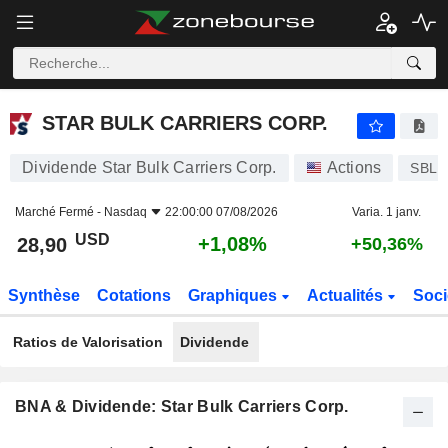
STAR BULK CARRIERS CORP.
28,90
$
+1,08%
STAR BULK CARRIERS CORP.
Dividende Star Bulk Carriers Corp.
Actions
SBLK
Marché Fermé -
Nasdaq
22:00:00 07/08/2026
Varia. 1 janv.
USD
+1,08%
28,90
+50,36%
Synthèse
Cotations
Graphiques
Actualités
Soci
Ratios de Valorisation
Dividende
BNA & Dividende: Star Bulk Carriers Corp.