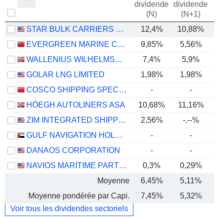
dividende
dividende
(N)
(N+1)
STAR BULK CARRIERS CORP.
12,4%
10,88%
EVERGREEN MARINE CORPORATION (TAIWAN) LTD.
9,85%
5,56%
WALLENIUS WILHELMSEN ASA
7,4%
5,9%
GOLAR LNG LIMITED
1,98%
1,98%
COSCO SHIPPING SPECIALIZED CARRIERS CO.,LTD.
-
-
HÖEGH AUTOLINERS ASA
10,68%
11,16%
ZIM INTEGRATED SHIPPING SERVICES LTD.
2,56%
-.--%
GULF NAVIGATION HOLDING
-
-
DANAOS CORPORATION
-
-
NAVIOS MARITIME PARTNERS L.P.
0,3%
0,29%
Moyenne
6,45%
5,11%
Moyenne pondérée par Capi.
7,45%
5,32%
Voir tous les dividendes sectoriels