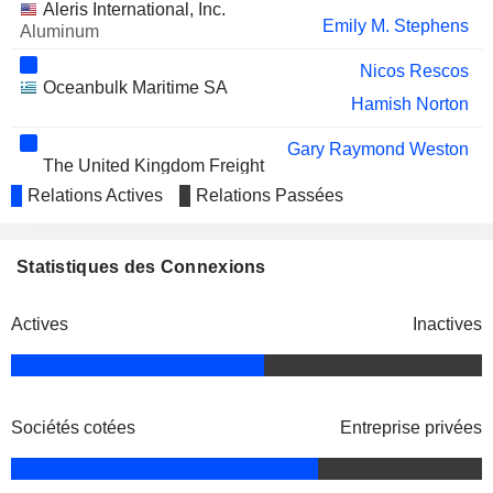
Aleris International, Inc.
Emily M. Stephens
Aluminum
Nicos Rescos
Oceanbulk Maritime SA
Hamish Norton
Gary Raymond Weston
The United Kingdom Freight
Petros Pappas
Demurrage & Defence
Relations Actives
Relations Passées
Association
Property/Casualty Insurance
Statistiques des Connexions
Petros Pappas
Star Challenger I LLC
Koert Erhardt
Marine Shipping
Actives
Inactives
Tom Søfteland
Roger Schmitz
Spyros Capralos
Sociétés cotées
Entreprise privées
Raffaele Zagari
Mahesh Balakrishnan