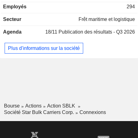
maritimes mondiales. La société possède une flotte de 112
Employés
294
navires, d'une capacité totale de 12,5 millions de tpl,
composée de Newcastlemax, Capesize, Post Panamax,
Secteur
Frêt maritime et logistique
Kamsarmax, Panamax, Ultramax et Supramax avec des
capacités de transport comprises entre 53 489 tpl et 209 537
Agenda
18/11
Publication des résultats - Q3 2026
tpl. La société a des bureaux exécutifs à Athènes, en Grèce,
et à Limassol, à Chypre.
Plus d'informations sur la société
Bourse
Actions
Action SBLK
Société Star Bulk Carriers Corp.
Connexions