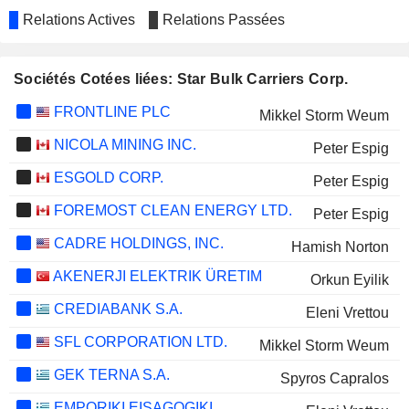
Relations Actives
Relations Passées
Sociétés Cotées liées: Star Bulk Carriers Corp.
FRONTLINE PLC
Mikkel Storm Weum
NICOLA MINING INC.
Peter Espig
ESGOLD CORP.
Peter Espig
FOREMOST CLEAN ENERGY LTD.
Peter Espig
CADRE HOLDINGS, INC.
Hamish Norton
AKENERJI ELEKTRIK ÜRETIM
Orkun Eyilik
CREDIABANK S.A.
Eleni Vrettou
SFL CORPORATION LTD.
Mikkel Storm Weum
GEK TERNA S.A.
Spyros Capralos
EMPORIKI EISAGOGIKI