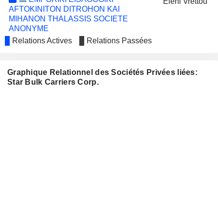
Eleni Vrettou
AFTOKINITON DITROHON KAI
MIHANON THALASSIS SOCIETE
ANONYME
Relations Actives
Relations Passées
FLEX LNG LTD.
Mikkel Storm Weum
ENVISION SOLAR
George Syllantavos
INTERNATIONAL, INC.
Graphique Relationnel des Sociétés Privées liées:
Star Bulk Carriers Corp.
SOLIDUS SECURITIES S.A.
Petros Pappas
STELLAR V CAPITAL
Prokopios Tsirigakis
CORP.
George Syllantavos
FIRST LITHIUM MINERALS CORP.
Peter Espig