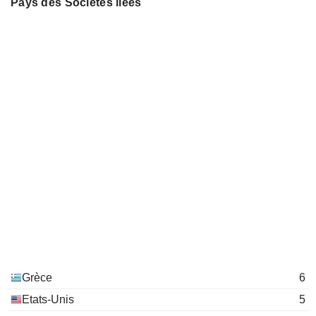
Emily M. Stephens
Pays des Sociétés liées
Prokopios Tsirigakis
SevenSeas Investment Fund
George Syllantavos
SCS
Investment Trusts/Mutual Funds
Grèce
6
Etats-Unis
5