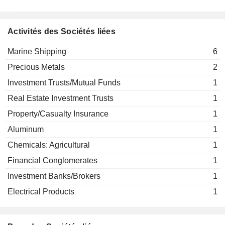
Emily M. Stephens
Nikolaos Karellis
Activités des Sociétés liées
Georgia Mastagaki
Marine Shipping
6
Koert Erhardt
Star Sirius LLC
Precious Metals
2
Tom Søfteland
Marine Shipping
Investment Trusts/Mutual Funds
1
Roger Schmitz
Real Estate Investment Trusts
1
Spyros Capralos
Property/Casualty Insurance
1
Raffaele Zagari
Aluminum
1
Mahesh Balakrishnan
Chemicals: Agricultural
1
Emily M. Stephens
Financial Conglomerates
Nikolaos Karellis
1
Georgia Mastagaki
Investment Banks/Brokers
1
Electrical Products
1
Rajath Shourie
Opps X REIT Funding LLC
Brian Laibow
Real Estate Investment Trusts