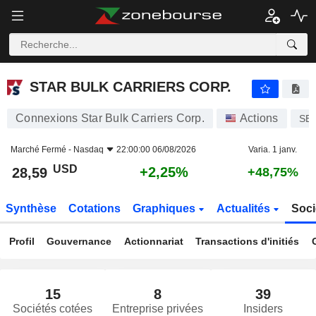
STAR BULK CARRIERS CORP.
28,59
$
+2,25%
STAR BULK CARRIERS CORP.
Connexions Star Bulk Carriers Corp.
Actions
SB
Marché Fermé -
Nasdaq
22:00:00 06/08/2026
Varia. 1 janv.
USD
+2,25%
28,59
+48,75%
Synthèse
Cotations
Graphiques
Actualités
Soci
Profil
Gouvernance
Actionnariat
Transactions d'initiés
15
8
39
Sociétés cotées
Entreprise privées
Insiders