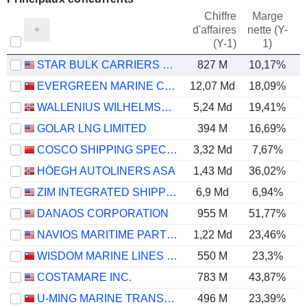
Chiffre
Marge
d'affaires
nette (Y-
E
(Y-1)
1)
STAR BULK CARRIERS CORP.
827 M
10,17%
EVERGREEN MARINE CORPORATION (TAIWAN) LTD.
12,07 Md
18,09%
WALLENIUS WILHELMSEN ASA
5,24 Md
19,41%
GOLAR LNG LIMITED
394 M
16,69%
COSCO SHIPPING SPECIALIZED CARRIERS CO.,LTD.
3,32 Md
7,67%
HÖEGH AUTOLINERS ASA
1,43 Md
36,02%
ZIM INTEGRATED SHIPPING SERVICES LTD.
6,9 Md
6,94%
DANAOS CORPORATION
955 M
51,77%
NAVIOS MARITIME PARTNERS L.P.
1,22 Md
23,46%
WISDOM MARINE LINES CO., LIMITED (CAYMAN)
550 M
23,3%
COSTAMARE INC.
783 M
43,87%
U-MING MARINE TRANSPORT CORPORATION
496 M
23,39%