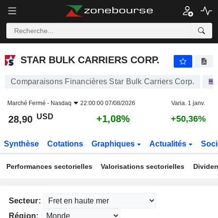
STAR BULK CARRIERS CORP.
28,90
$
+1,08%
STAR BULK CARRIERS CORP.
Comparaisons Financières Star Bulk Carriers Corp.
Marché Fermé -
Nasdaq
22:00:00 07/08/2026
Varia. 1 janv.
USD
+1,08%
28,90
+50,36%
Synthèse
Cotations
Graphiques
Actualités
Soci
Performances sectorielles
Valorisations sectorielles
Dividen
Secteur:
Région: