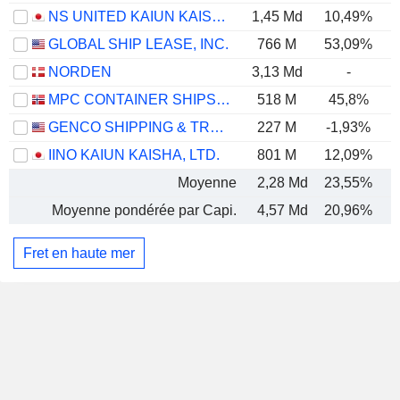
NS UNITED KAIUN KAISHA, LTD.
1,45 Md
10,49%
GLOBAL SHIP LEASE, INC.
766 M
53,09%
NORDEN
3,13 Md
-
MPC CONTAINER SHIPS ASA
518 M
45,8%
GENCO SHIPPING & TRADING LIMITED
227 M
-1,93%
IINO KAIUN KAISHA, LTD.
801 M
12,09%
Moyenne
2,28 Md
23,55%
Moyenne pondérée par Capi.
4,57 Md
20,96%
Fret en haute mer