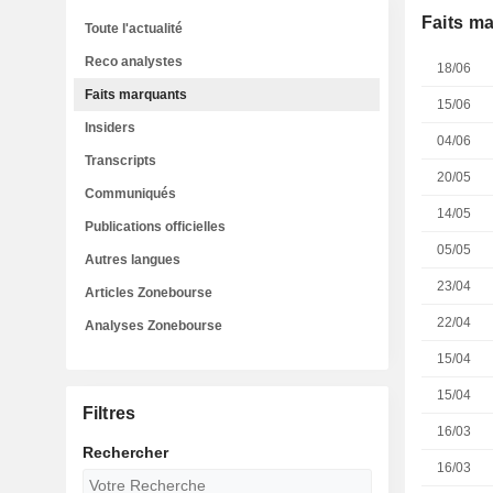
Faits m
Toute l'actualité
Reco analystes
18/06
Faits marquants
15/06
Insiders
04/06
Transcripts
20/05
Communiqués
14/05
Publications officielles
05/05
Autres langues
23/04
Articles Zonebourse
22/04
Analyses Zonebourse
15/04
15/04
Filtres
16/03
Rechercher
16/03