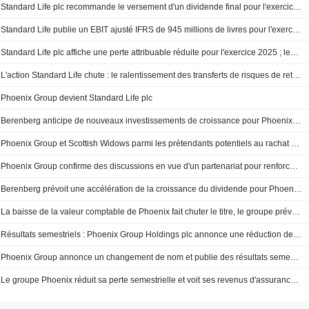
Standard Life plc recommande le versement d'un dividende final pour l'exercice 2025
Standard Life publie un EBIT ajusté IFRS de 945 millions de livres pour l'exercice
Standard Life plc affiche une perte attribuable réduite pour l'exercice 2025 ; les revenus totaux progressent
L'action Standard Life chute : le ralentissement des transferts de risques de retraite occulte des résultats supérieurs aux attentes
Phoenix Group devient Standard Life plc
Berenberg anticipe de nouveaux investissements de croissance pour Phoenix Group ; objectif de cours relevé
Phoenix Group et Scottish Widows parmi les prétendants potentiels au rachat d'Aegon UK
Phoenix Group confirme des discussions en vue d'un partenariat pour renforcer son activité de transfert de risques liés aux retraites
Berenberg prévoit une accélération de la croissance du dividende pour Phoenix Group et relève son objectif de cours
La baisse de la valeur comptable de Phoenix fait chuter le titre, le groupe prévoit de se rebaptiser Standard Life
Résultats semestriels : Phoenix Group Holdings plc annonce une réduction de ses pertes au premier semestre 2025
Phoenix Group annonce un changement de nom et publie des résultats semestriels solides
Le groupe Phoenix réduit sa perte semestrielle et voit ses revenus d'assurance progresser