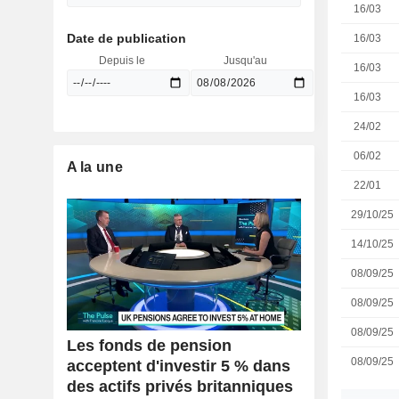
16/03
Date de publication
16/03
Depuis le
Jusqu'au
16/03
16/03
24/02
06/02
A la une
22/01
29/10/25
14/10/25
08/09/25
08/09/25
08/09/25
Les fonds de pension
08/09/25
acceptent d'investir 5 % dans
des actifs privés britanniques