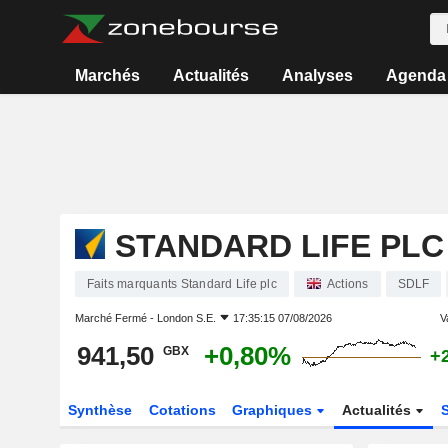
Marchés
Actualités
Analyses
Agenda
STANDARD LIFE PLC
Faits marquants Standard Life plc
Actions
SDLF
Marché Fermé -
London S.E.
17:35:15 07/08/2026
V
941,50
+0,80%
GBX
+
Synthèse
Cotations
Graphiques
Actualités