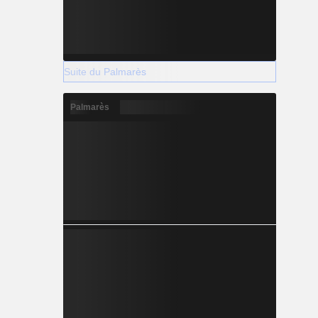
Suite du Palmarès
Palmarès