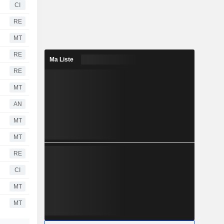
CI
RE
MT
RE
Ma Liste
RE
MT
AN
MT
MT
RE
CI
MT
MT