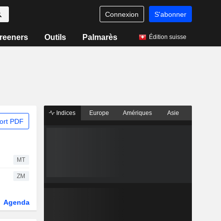
Connexion
S'abonner
reeners
Outils
Palmarès
Édition suisse
Indices
Europe
Amériques
Asie
ort PDF
MT
ZM
Agenda
Secteur
Dérivés
Fonds et ETFs