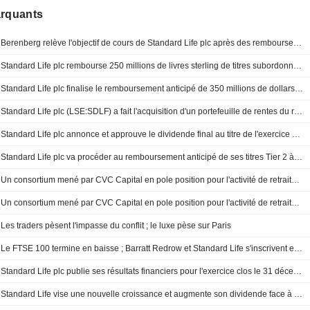
arquants
Berenberg relève l'objectif de cours de Standard Life plc après des remboursements de dette ; recommandation d'achat maintenue
Standard Life plc rembourse 250 millions de livres sterling de titres subordonnés de catégorie 3
Standard Life plc finalise le remboursement anticipé de 350 millions de dollars de titres Tier 2
Standard Life plc (LSE:SDLF) a fait l'acquisition d'un portefeuille de rentes du régime de retraite du personnel d'Abbey Life Assurance Company Limited auprès dudit régime pour 200 millions de livres sterling.
Standard Life plc annonce et approuve le dividende final au titre de l'exercice clos le 31 décembre 2025
Standard Life plc va procéder au remboursement anticipé de ses titres Tier 2 à échéance 2031
Un consortium mené par CVC Capital en pole position pour l'activité de retraites de Standard Life, selon le FT
Un consortium mené par CVC Capital en pole position pour l'activité de retraites de Standard Life, selon le FT
Les traders pèsent l'impasse du conflit ; le luxe pèse sur Paris
Le FTSE 100 termine en baisse ; Barratt Redrow et Standard Life s'inscrivent en hausse
Standard Life plc publie ses résultats financiers pour l'exercice clos le 31 décembre 2025
Standard Life vise une nouvelle croissance et augmente son dividende face à la hausse de ses bénéfices