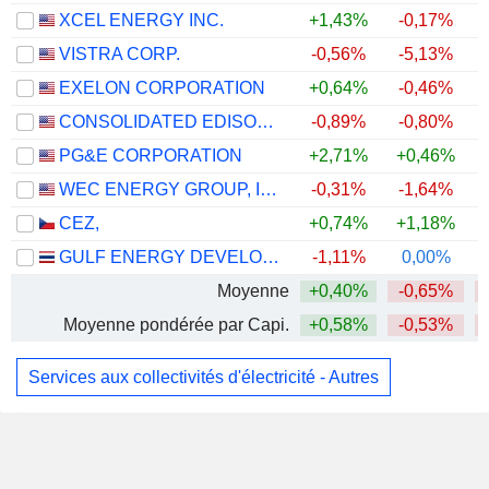
XCEL ENERGY INC.
+1,43%
-0,17%
VISTRA CORP.
-0,56%
-5,13%
EXELON CORPORATION
+0,64%
-0,46%
CONSOLIDATED EDISON, INC.
-0,89%
-0,80%
PG&E CORPORATION
+2,71%
+0,46%
WEC ENERGY GROUP, INC.
-0,31%
-1,64%
CEZ,
+0,74%
+1,18%
+
GULF ENERGY DEVELOPMENT
-1,11%
0,00%
Moyenne
+0,40%
-0,65%
Moyenne pondérée par Capi.
+0,58%
-0,53%
Services aux collectivités d'électricité - Autres