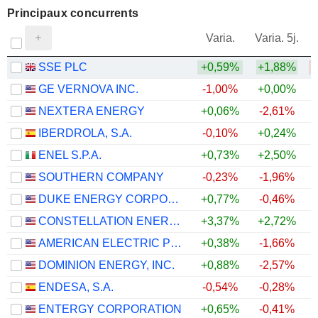
Principaux concurrents
V
Varia.
Varia. 5j.
SSE PLC
+0,59%
+1,88%
GE VERNOVA INC.
-1,00%
+0,00%
NEXTERA ENERGY
+0,06%
-2,61%
IBERDROLA, S.A.
-0,10%
+0,24%
ENEL S.P.A.
+0,73%
+2,50%
SOUTHERN COMPANY
-0,23%
-1,96%
DUKE ENERGY CORPORATION
+0,77%
-0,46%
CONSTELLATION ENERGY CORPORATION
+3,37%
+2,72%
+
AMERICAN ELECTRIC POWER COMPANY, INC.
+0,38%
-1,66%
DOMINION ENERGY, INC.
+0,88%
-2,57%
ENDESA, S.A.
-0,54%
-0,28%
ENTERGY CORPORATION
+0,65%
-0,41%