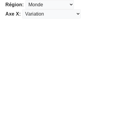
Région:
Axe X: