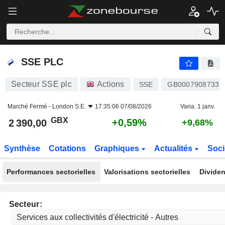
SSE PLC
2 390,00
p
+0,59%
SSE PLC
Secteur SSE plc
Actions
SSE
GB0007908733
Marché Fermé -
London S.E.
17:35:06 07/08/2026
Varia. 1 janv.
GBX
+0,59%
2 390,00
+9,68%
Synthèse
Cotations
Graphiques
Actualités
Soci
Performances sectorielles
Valorisations sectorielles
Dividen
Secteur: