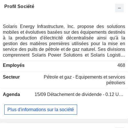
Profil Société
Solaris Energy Infrastructure, Inc. propose des solutions
mobiles et évolutives basées sur des équipements destinés
à la production d'électricité décentralisée ainsi qu'à la
gestion des matières premières utilisées pour la mise en
service des puits de pétrole et de gaz naturel. Ses divisions
comprennent Solaris Power Solutions et Solaris Logistics
Solutions. La division Solaris Power Solutions fournit des
Employés
468
solutions de production, de contrôle et de distribution
d'électricité. La société exploite un centre de réparation et de
Secteur
Pétrole et gaz - Equipements et services
maintenance à Buffalo, au Texas, ainsi que des installations
pétroliers
de stockage et des parcs de stockage situés à Southaven,
dans le Mississippi ; à Memphis, dans le Tennessee ; et à
Agenda
15/09
Détachement de dividende - 0.12 USD
Hobbs, au Nouveau-Mexique. Le segment Solaris Logistics
Solutions conçoit et fabrique des équipements spécialisés
permettant la gestion des matières premières utilisées pour
Plus d'informations sur la société
l'achèvement des puits de pétrole et de gaz naturel. Ses
services logistiques basés sur des équipements
comprennent l'assistance technique sur le terrain, des