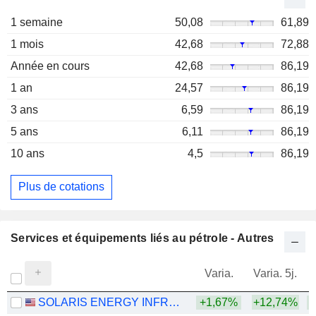
1 semaine
50,08
61,89
1 mois
42,68
72,88
Année en cours
42,68
86,19
1 an
24,57
86,19
3 ans
6,59
86,19
5 ans
6,11
86,19
10 ans
4,5
86,19
Plus de cotations
Services et équipements liés au pétrole - Autres
Varia.
Varia. 5j.
SOLARIS ENERGY INFRASTRUCTURE, INC.
+1,67%
+12,74%
+