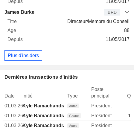
11/05/2017
James Burke
BRD
Directeur/Membre du Conseil
88
11/05/2017
Plus d'insiders
Dernières transactions d'initiés
Poste
Date
Initié
Type
principal
Qua
01.03.26
Kyle Ramachandran
President
Autre
01.03.26
Kyle Ramachandran
President
13
Gratuit
01.03.26
Kyle Ramachandran
President
Autre