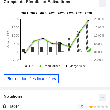
solutions logicielles, ainsi que des services de livraison du
Compte de Résultat et Estimations
dernier kilomètre et de mobilisation.
Plus de données financières
Notations
Trader