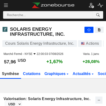
SOLARIS ENERGY INFRASTRUCTURE, INC.
57,96
$
+1,67%
SOLARIS ENERGY
INFRASTRUCTURE, INC.
Cours Solaris Energy Infrastructure, Inc.
Actions
Marché Fermé -
NYSE
22:00:03 07/08/2026
Varia. 1 janv.
USD
+1,67%
57,96
+26,08%
Synthèse
Cotations
Graphiques
Actualités
Soci
Valorisation: Solaris Energy Infrastructure, Inc.