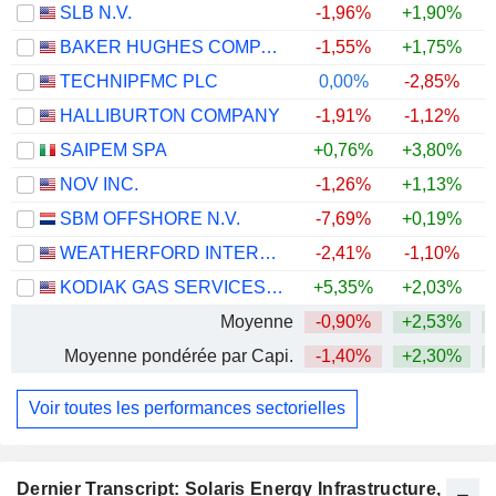
SLB N.V.
-1,96%
+1,90%
+
BAKER HUGHES COMPANY
-1,55%
+1,75%
+
TECHNIPFMC PLC
0,00%
-2,85%
+
HALLIBURTON COMPANY
-1,91%
-1,12%
+
SAIPEM SPA
+0,76%
+3,80%
+
NOV INC.
-1,26%
+1,13%
+
SBM OFFSHORE N.V.
-7,69%
+0,19%
+
WEATHERFORD INTERNATIONAL PLC
-2,41%
-1,10%
+
KODIAK GAS SERVICES, INC.
+5,35%
+2,03%
+
Moyenne
-0,90%
+2,53%
+
Moyenne pondérée par Capi.
-1,40%
+2,30%
+
Voir toutes les performances sectorielles
Dernier Transcript: Solaris Energy Infrastructure,