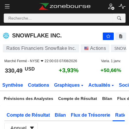
SNOWFLAKE INC.
330,49
$
+3,93%
SNOWFLAKE INC.
Ratios Financiers Snowflake Inc.
Actions
SNOW
Marché Fermé -
NYSE
22:00:03 07/08/2026
Varia. 1 janv.
USD
+3,93%
330,49
+50,66%
Synthèse
Cotations
Graphiques
Actualités
Soci
Prévisions des Analystes
Compte de Résultat
Bilan
Flux d
Compte de Résultat
Bilan
Flux de Trésorerie
Ratios
Annuel