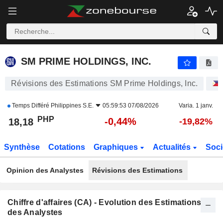
SM PRIME HOLDINGS, INC.
18,18
₱
-0,44%
SM PRIME HOLDINGS, INC.
Révisions des Estimations SM Prime Holdings, Inc.
Temps Différé
Philippines S.E.
05:59:53 07/08/2026
Varia. 1 janv.
PHP
-0,44%
18,18
-19,82%
Synthèse
Cotations
Graphiques
Actualités
Soci
Opinion des Analystes
Révisions des Estimations
Chiffre d'affaires (CA) - Evolution des Estimations
des Analystes