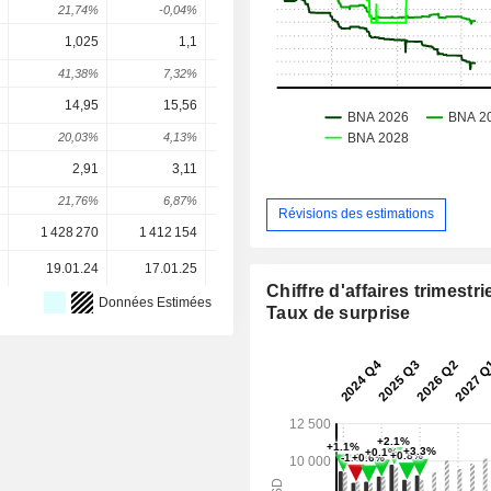
21,74%
-0,04%
-2,69%
-0,69%
13,69
1,025
1,1
1,14
1,171
1,23
41,38%
7,32%
3,64%
2,75%
5,13
14,95
15,56
18,99
17,7
18,1
20,03%
4,13%
22,02%
-6,78%
2,39
2,91
3,11
2,35
2,471
3,27
21,76%
6,87%
-24,44%
5,13%
32,69
Révisions des estimations
1 428 270
1 412 154
1 493 924
1 484 143
1 484 14
19.01.24
17.01.25
23.01.26
-
Chiffre d'affaires trimestrie
Données Estimées
Taux de surprise