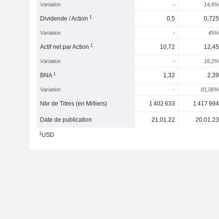
Variation
-
14,8%
1
Dividende / Action
0,5
0,725
Variation
-
45%
1
Actif net par Action
10,72
12,45
Variation
-
16,2%
1
BNA
1,32
2,39
Variation
-
81,06%
Nbr de Titres (en Milliers)
1 402 633
1 417 994
Date de publication
21.01.22
20.01.23
1
USD