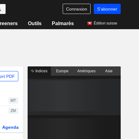
Connexion
S'abonner
reeners
Outils
Palmarès
Édition suisse
Indices
Europe
Amériques
Asie
ort PDF
MT
ZM
Agenda
Secteur
Dérivés
Fonds et ETFs