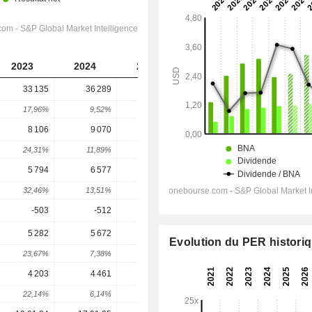
2023
2024
2025
2026
2027
33 135
36 289
35 708
36 943
39 736
17,96%
9,52%
-1,6%
3,46%
7,56%
8 106
9 070
8 463
8 073
9 359
24,31%
11,89%
-6,69%
-4,6%
15,92%
5 794
6 577
5 815
5 230
6 496
32,46%
13,51%
-11,59%
-10,06%
24,21%
-503
-512
-558
-510,8
-512,8
5 282
5 672
4 291
4 657
5 980
Evolution du PER histori
23,67%
7,38%
-24,35%
8,52%
28,43%
4 203
4 461
3 374
3 726
4 819
22,14%
6,14%
-24,37%
10,43%
29,33%