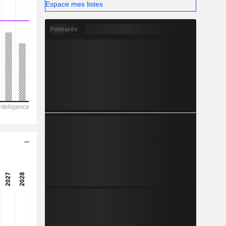
-
Espace mes listes
Palmarès