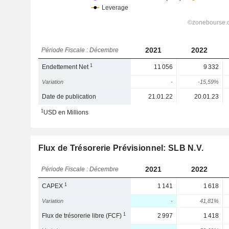
2021
2022
Période Fiscale : Décembre
1
Endettement Net
11 056
9 332
Variation
-
-15,59%
Date de publication
21.01.22
20.01.23
1
USD en Millions
Flux de Trésorerie Prévisionnel: SLB N.V.
2021
2022
Période Fiscale : Décembre
1
CAPEX
1 141
1 618
Variation
-
41,81%
1
Flux de trésorerie libre (FCF)
2 997
1 418