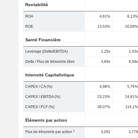
Rentabilité
ROA
4,61%
8,13%
ROE
13,53%
20,68%
Santé Financière
Leverage (Dette/EBITDA)
2,25x
1,43x
Dette / Flux de trésorerie libre
3,69x
6,58x
Intensité Capitalistique
CAPEX / CA (%)
4,98%
5,76%
CAPEX / EBITDA (%)
23,23%
24,81%
CAPEX / FCF (%)
38,07%
114,1%
Éléments par action
1
Flux de trésorerie par action
3,291
3,778