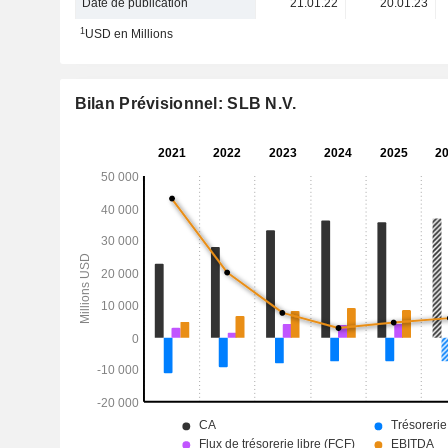
Date de publication
21.01.22
20.01.23
1
USD en Millions
Bilan Prévisionnel: SLB N.V.