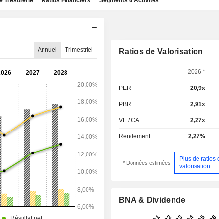
e Trésorerie
Ratios Financiers
Segments d'Activités
Annuel
Trimestriel
Ratios de Valorisation
2026 *
PER
20,9x
PBR
2,91x
VE / CA
2,27x
Rendement
2,27%
Plus de ratios 
* Données estimées
valorisation
BNA & Dividende