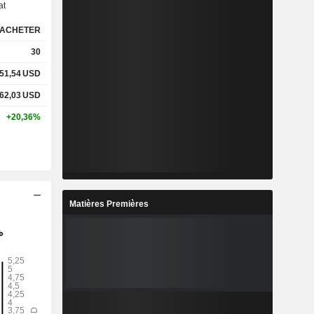
at
ACHETER
%
9,2%
30
%
20,01%
51,54
USD
62,03
USD
x
0,46x
+20,36%
x
0,77x
%
6,08%
Matières Premières
%
25,12%
%
41,75%
1
5,67