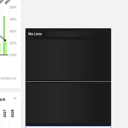
2028
Ma Liste
42 000
5,7%
10 174
8,71%
7 311
12,55%
-525,8
6 884
que
15,11%
5 513
14,4%