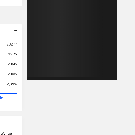
2027 *
15,7x
2,84x
2,08x
2,39%
de