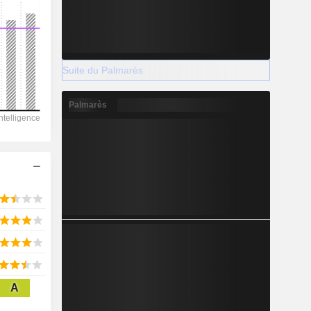
2028
Suite du Palmarès
4 687
Palmarès
-26,07%
-
2028
2 555
12,5%
A
6 120