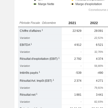
2021
2022
Période Fiscale : Décembre
1
Chiffre d'affaires
22 929
28 091
Variation
-
22,51%
1
EBITDA
4 912
6 521
Variation
-
32,76%
1
Résultat d'exploitation (EBIT)
2 792
4 374
Variation
-
56,66%
1
Intérêts payés
-539
-490
1
Résultat Avt. Impôt (EBT)
2 374
4 271
Variation
-
79,91%
1
Résultat net
1 881
3 441
Variation
-
82,93%