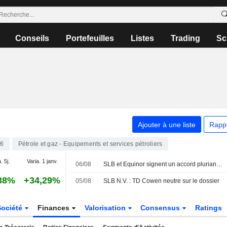
Conseils
Portefeuilles
Listes
Trading
Sc
Ajouter à une liste
Rapp
6
Pétrole et gaz - Equipements et services pétroliers
. 5j.
Varia. 1 janv.
06/08
SLB et Equinor signent un accord pluriannuel de stimulation de réservoirs sur le plateau continental norvégien
38%
+34,29%
05/08
SLB N.V. : TD Cowen neutre sur le dossier
Société
Finances
Valorisation
Consensus
Ratings