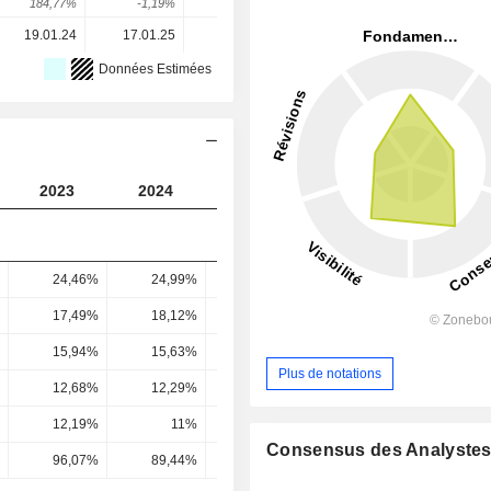
184,77%
-1,19%
3,13%
5,74%
17,61%
19.01.24
17.01.25
23.01.26
-
-
Données Estimées
2023
2024
2025
2026
2027
24,46%
24,99%
23,7%
21,85%
23,55
17,49%
18,12%
16,28%
14,16%
16,35
15,94%
15,63%
12,02%
12,6%
15,05
Plus de notations
12,68%
12,29%
9,45%
10,09%
12,13
12,19%
11%
11,52%
11,78%
12,88
Consensus des Analyste
96,07%
89,44%
121,96%
116,78%
106,19