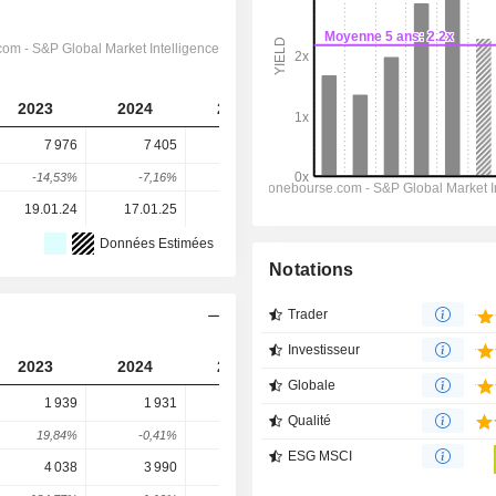
2023
2024
2025
2026
2027
7 976
7 405
7 424
7 479
6 340
-14,53%
-7,16%
0,26%
0,74%
-15,23%
19.01.24
17.01.25
23.01.26
-
-
Données Estimées
Notations
Trader
Investisseur
2023
2024
2025
2026
2027
Globale
1 939
1 931
1 694
2 007
2 271
Qualité
19,84%
-0,41%
-12,27%
18,48%
13,17%
ESG MSCI
4 038
3 990
4 115
4 351
5 117