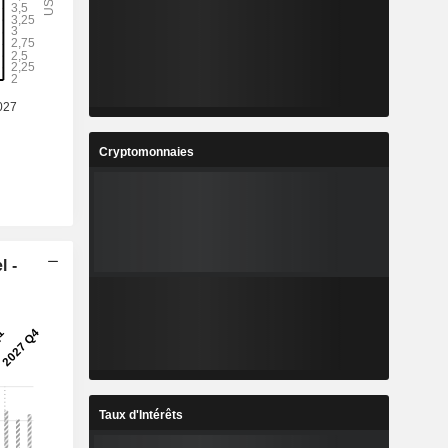
%
12,25%
1
1,318
%
7%
3
18,96
%
4,57%
Cryptomonnaies
8
3,897
%
18,87%
3
1 484 143
-
-
l -
Taux d'Intérêts