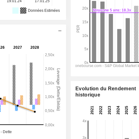
19.01.24
17.01.25
23.01.26
-
-
Données Estimées
Evolution du Rendement
historique