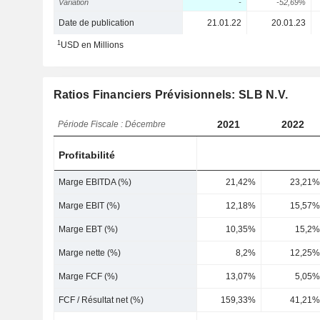
Variation
-
-52,69%
Date de publication
21.01.22
20.01.23
1
USD en Millions
Ratios Financiers Prévisionnels: SLB N.V.
2021
2022
Période Fiscale : Décembre
Profitabilité
Marge EBITDA (%)
21,42%
23,21%
Marge EBIT (%)
12,18%
15,57%
Marge EBT (%)
10,35%
15,2%
Marge nette (%)
8,2%
12,25%
Marge FCF (%)
13,07%
5,05%
FCF / Résultat net (%)
159,33%
41,21%