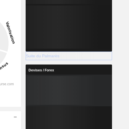
19,6%
-
2028
Suite du Palmarès
Devises / Forex
%
24,22%
%
17,41%
%
16,39%
%
13,13%
%
14,57%
s
%
111,02%