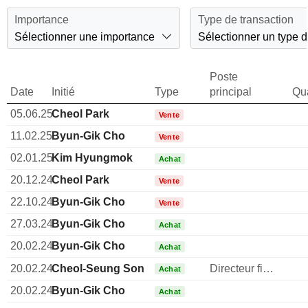
Importance
Type de transaction
Sélectionner une importance
Sélectionner un type d
Poste
Date
Initié
Type
principal
Qua
05.06.25
Cheol Park
Vente
11.02.25
Byun-Gik Cho
Vente
02.01.25
Kim Hyungmok
Achat
20.12.24
Cheol Park
Vente
22.10.24
Byun-Gik Cho
Vente
27.03.24
Byun-Gik Cho
Achat
20.02.24
Byun-Gik Cho
Achat
20.02.24
Cheol-Seung Son
Directeur financier
Achat
20.02.24
Byun-Gik Cho
Achat