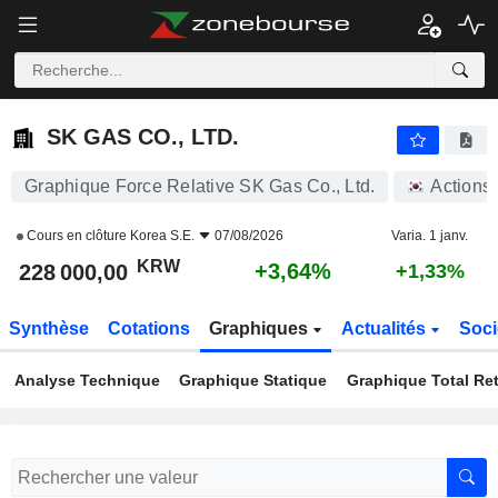
SK GAS CO., LTD.
228 000,00
₩
+3,64%
SK GAS CO., LTD.
Graphique Force Relative SK Gas Co., Ltd.
Actions
Cours en clôture
Korea S.E.
07/08/2026
Varia. 1 janv.
KRW
+3,64%
228 000,00
+1,33%
Synthèse
Cotations
Graphiques
Actualités
Soci
Analyse Technique
Graphique Statique
Graphique Total Re