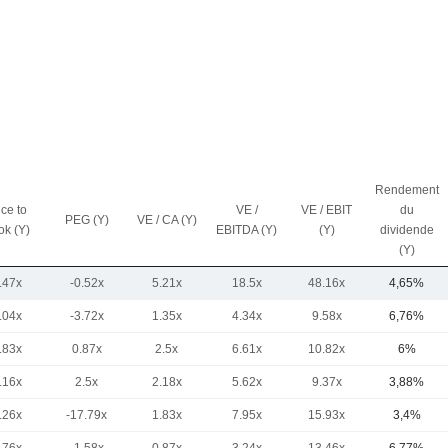
Rendement
ice to
VE /
VE / EBIT
du
PEG (Y)
VE / CA (Y)
ok (Y)
EBITDA (Y)
(Y)
dividende
(Y)
.47x
-0.52x
5.21x
18.5x
48.16x
4,65%
.04x
-3.72x
1.35x
4.34x
9.58x
6,76%
.83x
0.87x
2.5x
6.61x
10.82x
6%
.16x
2.5x
2.18x
5.62x
9.37x
3,88%
.26x
-17.79x
1.83x
7.95x
15.93x
3,4%