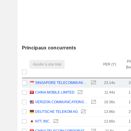
Principaux concurrents
Pr
Ajouter à une liste
PER (Y)
Bo
SINGAPORE TELECOMMUNICATIONS LIMITED
23.14x
2
CHINA MOBILE LIMITED
11.44x
1
VERIZON COMMUNICATIONS, INC.
10.36x
1
DEUTSCHE TELEKOM AG
13.96x
2
NTT, INC.
12.66x
1