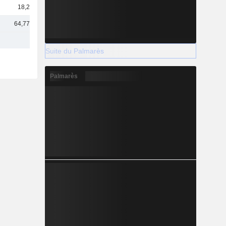
18,2 Md
64,77 Md
Suite du Palmarès
Palmarès