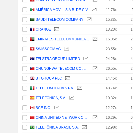
CHINA TELECOM CORPORATION LIMITED
11.6x
0
AMÉRICA MÓVIL, S.A.B. DE C.V.
11.76x
SAUDI TELECOM COMPANY
15.33x
2
ORANGE
13.23x
1
EMIRATES TELECOMMUNICATIONS GROUP COMPANY
15.05x
2
SWISSCOM AG
23.55x
2
TELSTRA GROUP LIMITED
24.28x
4
CHUNGHWA TELECOM CO., LTD.
26.55x
2
BT GROUP PLC
14.45x
1
TELECOM ITALIA S.P.A.
48.74x
1
TELEFÓNICA, S.A.
10.32x
1
BCE INC.
12.27x
1
CHINA UNITED NETWORK COMMUNICATIONS LIMITED
16.29x
0
TELEFÔNICA BRASIL S.A.
12.98x
1