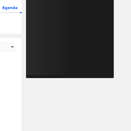
Agenda
Secteur
Dérivés
Fonds et ETFs