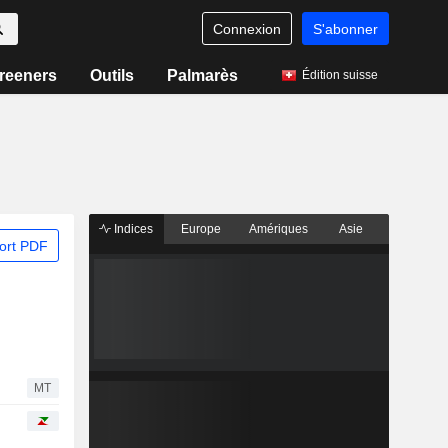
Connexion
S'abonner
reeners
Outils
Palmarès
Édition suisse
Indices
Europe
Amériques
Asie
ort PDF
MT