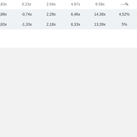
.83x
0.23x
2.04x
4.97x
8.58x
-.--%
,89x
-0,74x
2,29x
6,46x
14,38x
4,52%
,83x
-1,33x
2,18x
6,33x
13,39x
5%