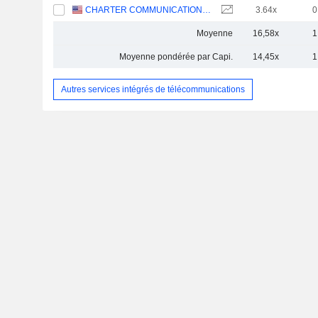
CHARTER COMMUNICATIONS, INC.
3.64x
0
Moyenne
16,58x
1
Moyenne pondérée par Capi.
14,45x
1
Autres services intégrés de télécommunications