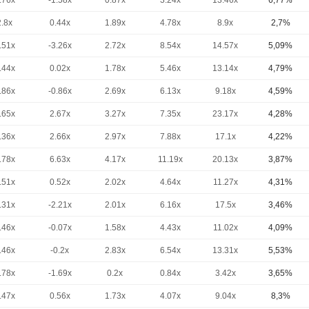
.76x
-1.58x
0.87x
3.24x
13.46x
6,77%
2.8x
0.44x
1.89x
4.78x
8.9x
2,7%
.51x
-3.26x
2.72x
8.54x
14.57x
5,09%
.44x
0.02x
1.78x
5.46x
13.14x
4,79%
.86x
-0.86x
2.69x
6.13x
9.18x
4,59%
.65x
2.67x
3.27x
7.35x
23.17x
4,28%
.36x
2.66x
2.97x
7.88x
17.1x
4,22%
.78x
6.63x
4.17x
11.19x
20.13x
3,87%
.51x
0.52x
2.02x
4.64x
11.27x
4,31%
.31x
-2.21x
2.01x
6.16x
17.5x
3,46%
.46x
-0.07x
1.58x
4.43x
11.02x
4,09%
.46x
-0.2x
2.83x
6.54x
13.31x
5,53%
.78x
-1.69x
0.2x
0.84x
3.42x
3,65%
.47x
0.56x
1.73x
4.07x
9.04x
8,3%