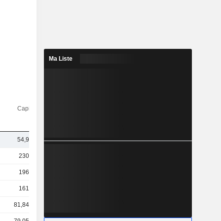
Ma Liste
Capi.($)
54,9 Md
230 Md
196 Md
161 Md
81,84 Md