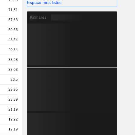
79,05 Md
Espace mes listes
71,51 Md
Palmarès
57,68 Md
50,56 Md
48,54 Md
40,34 Md
38,98 Md
33,03 Md
26,5 Md
23,95 Md
23,89 Md
21,19 Md
19,92 Md
19,19 Md