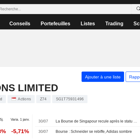
Conseils
Portefeuilles
Listes
Trading
Sc
Ajouter à une liste
Rapp
NS LIMITED
ed
Actions
Z74
SG1T75931496
5j.
Varia. 1 janv.
30/07
La Bourse de Singapour recule après le statu quo de la Réserve fédérale américaine
8%
-5,71%
30/07
Bourse : Schneider se rebiffe, Adidas sombre