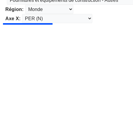
Région:
Axe X: