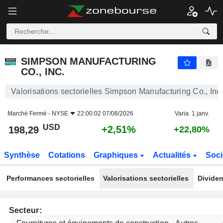
SIMPSON MANUFACTURING CO., INC.
198,29
$
+2,51%
SIMPSON MANUFACTURING
CO., INC.
Valorisations sectorielles Simpson Manufacturing Co., Inc.
Marché Fermé -
NYSE
22:00:02 07/08/2026
Varia. 1 janv.
USD
+2,51%
198,29
+22,80%
Synthèse
Cotations
Graphiques
Actualités
Soci
Performances sectorielles
Valorisations sectorielles
Dividen
Secteur: