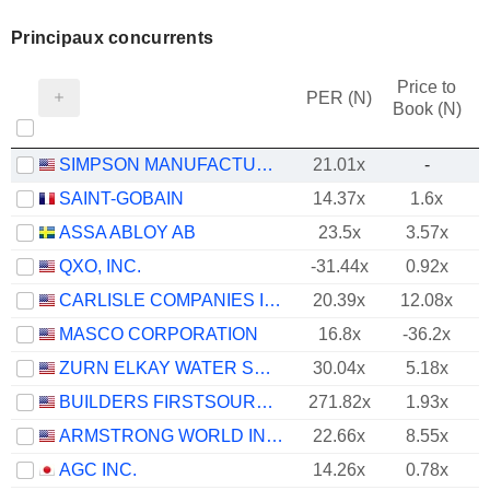
Principaux concurrents
Price to
PER (N)
Book (N)
SIMPSON MANUFACTURING CO., INC.
21.01x
-
SAINT-GOBAIN
14.37x
1.6x
ASSA ABLOY AB
23.5x
3.57x
QXO, INC.
-31.44x
0.92x
CARLISLE COMPANIES INCORPORATED
20.39x
12.08x
MASCO CORPORATION
16.8x
-36.2x
ZURN ELKAY WATER SOLUTIONS CORPORATION
30.04x
5.18x
BUILDERS FIRSTSOURCE, INC.
271.82x
1.93x
ARMSTRONG WORLD INDUSTRIES, INC.
22.66x
8.55x
AGC INC.
14.26x
0.78x