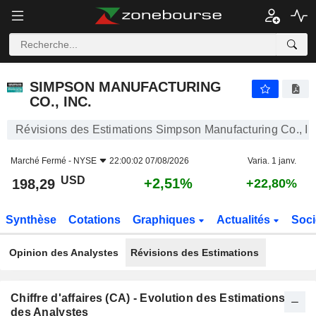
SIMPSON MANUFACTURING CO., INC.
198,29
$
+2,51%
SIMPSON MANUFACTURING
CO., INC.
Révisions des Estimations Simpson Manufacturing Co., In
Marché Fermé -
NYSE
22:00:02 07/08/2026
Varia. 1 janv.
USD
+2,51%
198,29
+22,80%
Synthèse
Cotations
Graphiques
Actualités
Soci
Opinion des Analystes
Révisions des Estimations
Chiffre d'affaires (CA) - Evolution des Estimations
des Analystes