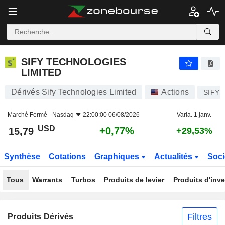
SIFY TECHNOLOGIES LIMITED
15,79
$
+0,77%
SIFY TECHNOLOGIES
LIMITED
Dérivés Sify Technologies Limited
Actions
SIFY
Marché Fermé -
Nasdaq
22:00:00 06/08/2026
Varia. 1 janv.
USD
+0,77%
15,79
+29,53%
Synthèse
Cotations
Graphiques
Actualités
Soci
Tous
Warrants
Turbos
Produits de levier
Produits d'inv
Filtres
Produits Dérivés