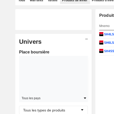
Tous
Warrants
Turbos
Produits de levier
Produits d'inv
Produit
Mnemo
SH4L
Univers
SH6L
SH4S
Place boursière
Tous les pays
Tous les types de produits