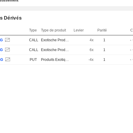
estissement
s Dérivés
Type
Type de produit
Levier
Parité
C
SG
CALL
Exotische Produkte
4x
1
-
SG
CALL
Exotische Produkte
6x
1
-
SG
PUT
Produits Exotiques
-4x
1
-