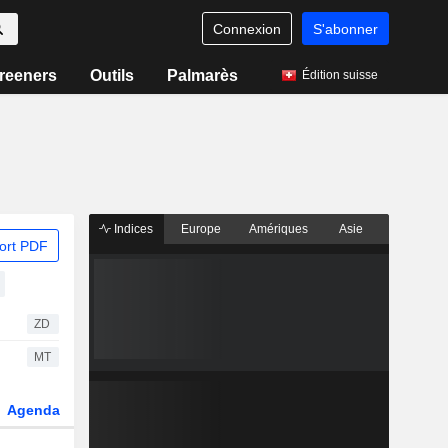
Connexion
S'abonner
reeners
Outils
Palmarès
Édition suisse
Indices
Europe
Amériques
Asie
ort PDF
ZD
MT
Agenda
Secteur
Dérivés
Fonds et ETFs