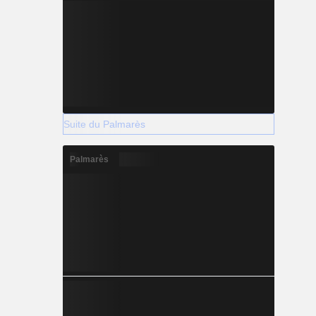
Suite du Palmarès
Palmarès