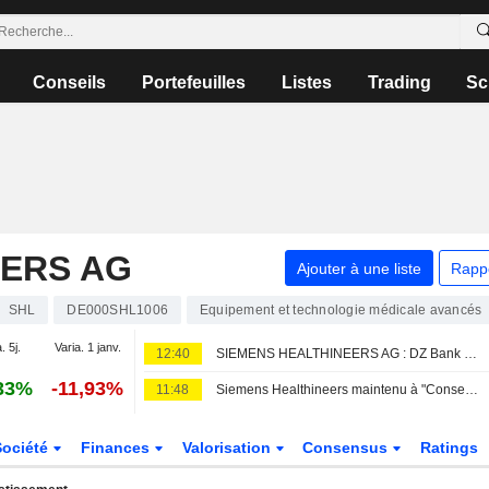
Conseils
Portefeuilles
Listes
Trading
Sc
EERS AG
Ajouter à une liste
Rapp
SHL
DE000SHL1006
Equipement et technologie médicale avancés
. 5j.
Varia. 1 janv.
12:40
SIEMENS HEALTHINEERS AG : DZ Bank réitère son opinion positive sur le titre
33%
-11,93%
11:48
Siemens Healthineers maintenu à "Conserver" par Berenberg après des résultats "mixtes" au troisième trimestre
Société
Finances
Valorisation
Consensus
Ratings