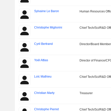
Sylvaine Le Baron
Human Resources Offi
Christophe Migliorini
Chief Tech/Sci/R&D Off
Cyril Bertrand
Director/Board Membe
Yoël Attias
Director of Finance/CF
Loïc Mathieu
Chief Tech/Sci/R&D Off
Christian Marty
Treasurer
Christophe Pierret
Chief Tech/Sci/R&D Off