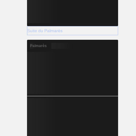
Suite du Palmarès
Palmarès