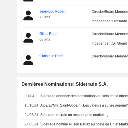
Jean-Luc Robert
Director/Board Membe
73 ans
Independent Dir/Boar
Gilles Rigal
Director/Board Membe
68 ans
Independent Dir/Boar
Christelle Dhrif
Director/Board Membe
Dernières Nominations: Sidetrade S.A.
21/04
Sidetrade annonce des nominations au sein de sa direct
15/10/24
Atos, LVMH, Saint-Gobain...Les valeurs à suivre aujourd'
24/06/24
Sidetrade recrute un responsable marketing
24/06/24
Sidetrade nomme Allison Barlaz au poste de Chief Market