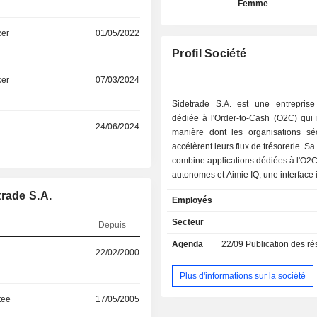
Femme
cer
01/05/2022
Profil Société
cer
07/03/2024
Sidetrade S.A. est une entreprise
dédiée à l'Order-to-Cash (O2C) qui r
24/06/2024
manière dont les organisations séc
accélèrent leurs flux de trésorerie. S
combine applications dédiées à l'O2C
autonomes et Aimie IQ, une interface i
en langage naturel où les professio
trade S.A.
Employés
finance et les agents collaborent a
environnement gouverné. Sidetrade 
Secteur
Depuis
le plus grand Data Lake O2C propr
Agenda
22/09
Publication des résultat
monde, construit à partir de 9 000
22/02/2000
transactions B2B et de 42 millions d'
acheteuses. Ces données pe
Plus d'informations sur la société
d'entraîner des modèles d'IA sp
tee
17/05/2005
capables de raisonner, décider
superviser de manière autonome l'e