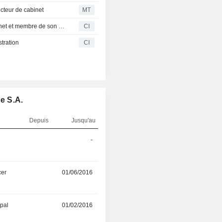
cteur de cabinet
MT
Sidetrade nomme Carole Benichou comme chef de cabinet et membre de son comité exécutif
CI
tration
CI
e S.A.
Depuis
Jusqu'au
-
24/06/2024
cer
01/06/2016
01/02/2021
ipal
01/02/2016
01/04/2020