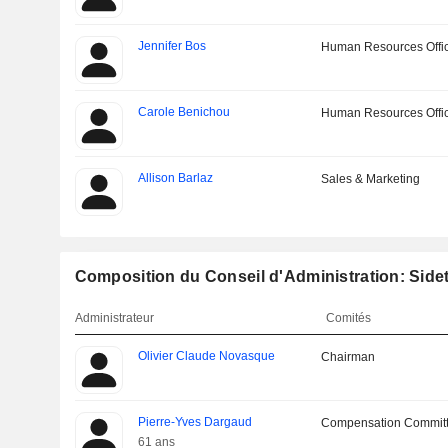
Jennifer Bos
Human Resources Offi
Carole Benichou
Human Resources Offi
Allison Barlaz
Sales & Marketing
Composition du Conseil d'Administration: Side
Administrateur
Comités
Olivier Claude Novasque
Chairman
Pierre-Yves Dargaud
Compensation Commit
61 ans