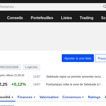
Conseils
Portefeuilles
Listes
Trading
Sc
Ajouter à une liste
Rapp
R0010202606
Logiciels
près clôture
21:59:20
21/07
Sidetrade signe un premier semestre record, porté par l'IA
2,25
+0,12%
16/07
Portzamparc initie le suivi de Sidetrade à l'achat, vise 200 euros
Société
Finances
Valorisation
Consensus
Ratings