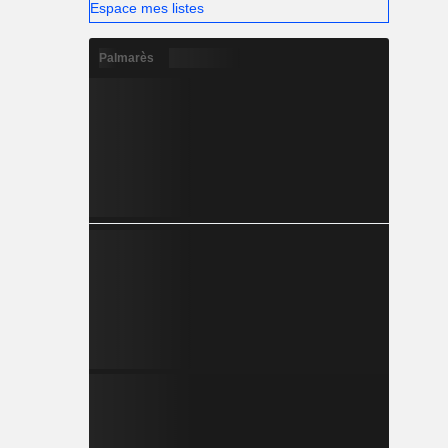
Espace mes listes
à atteindre
ibles.
Palmarès