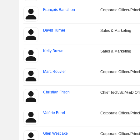
François Bancihon
Corporate Officer/Princ
David Turner
Sales & Marketing
Kelly Brown
Sales & Marketing
Marc Rouvier
Corporate Officer/Princ
Christian Frisch
Chief Tech/Sci/R&D Off
Valérie Burel
Corporate Officer/Princ
Glen Westlake
Corporate Officer/Princ