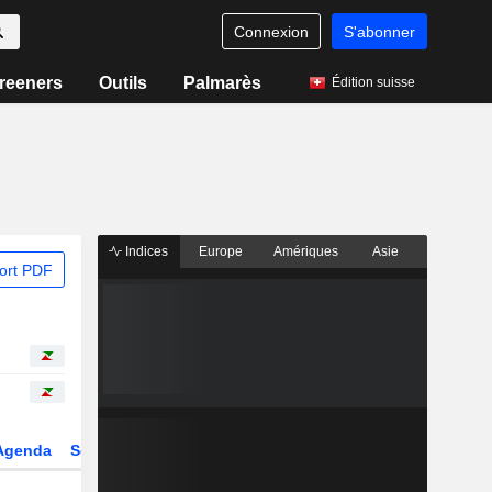
Connexion
S'abonner
reeners
Outils
Palmarès
Édition suisse
Indices
Europe
Amériques
Asie
ort PDF
Agenda
Secteur
Dérivés