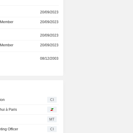
cycle O2C pour aider les entreprises 
les meilleurs résultats financiers poss
r
20/09/2023
d Member
20/09/2023
r
20/09/2023
d Member
20/09/2023
r
08/12/2003
ion
CI
hui à Paris
MT
ing Officer
CI