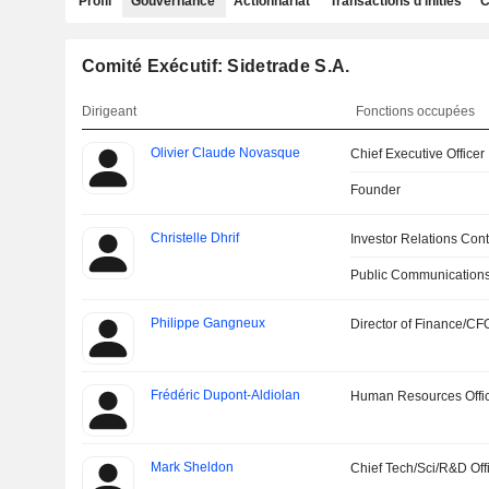
Profil
Gouvernance
Actionnariat
Transactions d'initiés
C
Comité Exécutif: Sidetrade S.A.
Dirigeant
Fonctions occupées
Olivier Claude Novasque
Chief Executive Officer
Founder
Christelle Dhrif
Investor Relations Cont
Public Communications
Philippe Gangneux
Director of Finance/CF
Frédéric Dupont-Aldiolan
Human Resources Offi
Mark Sheldon
Chief Tech/Sci/R&D Off