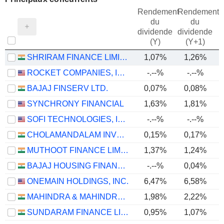
Rendement
Rendement
du
du
dividende
dividende
(Y)
(Y+1)
SHRIRAM FINANCE LIMITED
1,07%
1,26%
ROCKET COMPANIES, INC.
-.--%
-.--%
BAJAJ FINSERV LTD.
0,07%
0,08%
SYNCHRONY FINANCIAL
1,63%
1,81%
SOFI TECHNOLOGIES, INC.
-.--%
-.--%
CHOLAMANDALAM INVESTMENT AND FINANCE COMPANY LIMITED
0,15%
0,17%
MUTHOOT FINANCE LIMITED
1,37%
1,24%
BAJAJ HOUSING FINANCE LIMITED
-.--%
0,04%
ONEMAIN HOLDINGS, INC.
6,47%
6,58%
MAHINDRA & MAHINDRA FINANCIAL SERVICES LIMITED
1,98%
2,22%
SUNDARAM FINANCE LIMITED
0,95%
1,07%