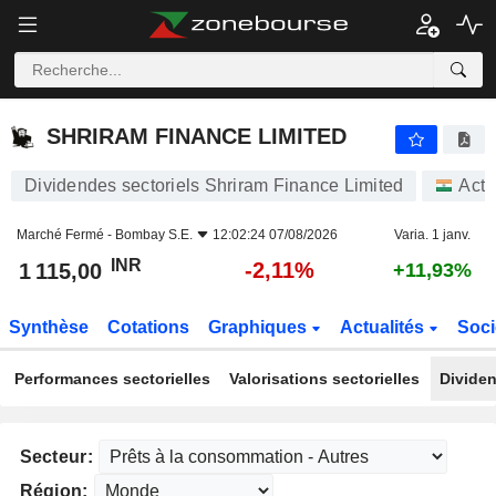
SHRIRAM FINANCE LIMITED
1 115,00
₹
-2,11%
SHRIRAM FINANCE LIMITED
Dividendes sectoriels Shriram Finance Limited
Acti
Marché Fermé -
Bombay S.E.
12:02:24 07/08/2026
Varia. 1 janv.
INR
-2,11%
1 115,00
+11,93%
Synthèse
Cotations
Graphiques
Actualités
Soci
Performances sectorielles
Valorisations sectorielles
Dividen
Secteur:
Région: