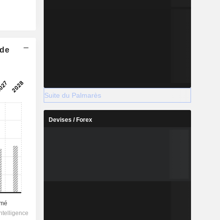
 de
Suite du Palmarès
Devises / Forex