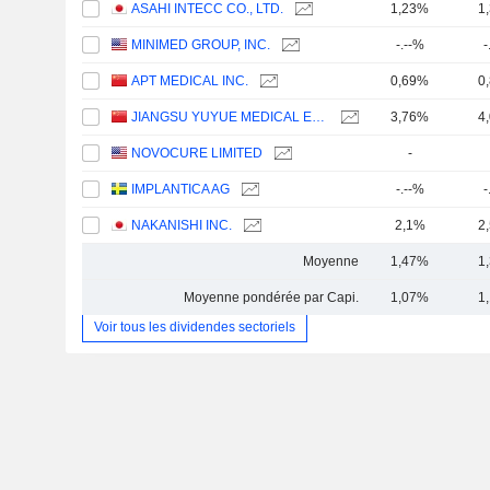
ASAHI INTECC CO., LTD.
1,23%
1
MINIMED GROUP, INC.
-.--%
-
APT MEDICAL INC.
0,69%
0
JIANGSU YUYUE MEDICAL EQUIPMENT & SUPPLY CO., LTD.
3,76%
4
NOVOCURE LIMITED
-
IMPLANTICA AG
-.--%
-
NAKANISHI INC.
2,1%
2
Moyenne
1,47%
1
Moyenne pondérée par Capi.
1,07%
1
Voir tous les dividendes sectoriels