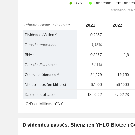
2021
2022
Période Fiscale : Décembre
2
Dividende / Action
0,2857
-
Taux de rendement
1,16%
-
2
BNA
0,3857
1,8
Taux de distribution
74,1%
-
2
Cours de référence
24,679
19,650
Nbr de Titres (en Milliers)
567 000
567 000
Date de publication
18.02.22
27.02.23
1
2
CNY en Millions
CNY
Dividendes passés: Shenzhen YHLO Biotech Co.