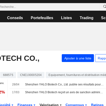
Conseils
Portefeuilles
Listes
Trading
Sc
TECH CO.,
Ajouter à une liste
Rapp
688575
CNE100005204
Equipement, fournitures et distribution mé
janv.
28/04
Shenzhen YHLO Biotech Co., Ltd. publie ses résultats pour le premier trimestre clos le 31 mars 2026
52%
17/03
Shenzhen YHLO Biotech reçoit un avis de sanction administrative du régulateur
Société
Finances
Valorisation
Consensus
Ratings