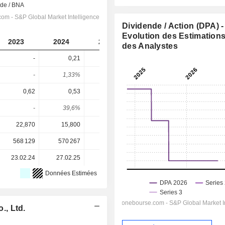
Dividende / Action (DPA) -
Evolution des Estimation
2023
2024
2025
2026
2027
des Analystes
-
0,21
0,021
0,3
-
-
1,33%
0,15%
3,18%
-
0,62
0,53
0,04
0,345
0,4867
-
39,6%
52,5%
87%
-
22,870
15,800
14,200
9,440
9,440
568 129
570 267
571 388
571 388
-
23.02.24
27.02.25
27.02.26
-
-
Données Estimées
, Ltd.