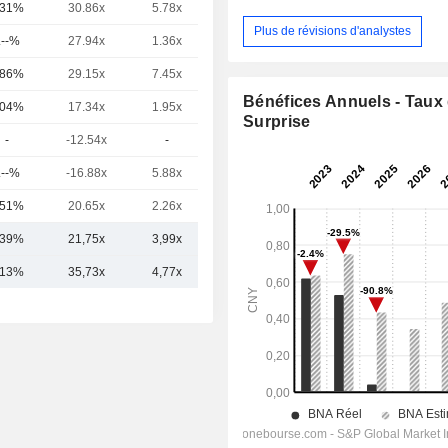
,31%
30.86x
5.78x
6.41x
Plus de révisions d'analystes
.--%
27.94x
1.36x
1.4x
,86%
29.15x
7.45x
8.68x
Bénéfices Annuels - Taux
,04%
17.34x
1.95x
3.05x
Surprise
-
-12.54x
-
2.37x
.--%
-16.88x
5.88x
419.3x
,51%
20.65x
2.26x
2.47x
,39%
21,75x
3,99x
50,39x
,13%
35,73x
4,77x
21,44x