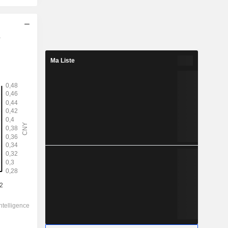
s
2028
-
Ma Liste
-
0,52
-
9,440
-
-