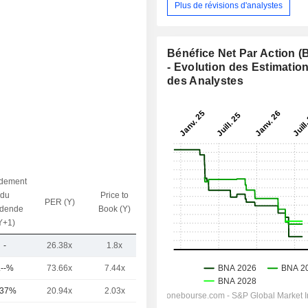
Plus de révisions d'analystes
Bénéfice Net Par Action 
- Evolution des Estimatio
des Analystes
dement
du
Price to
PER (Y)
VE / CA (Y)
idende
Book (Y)
Y+1)
-
26.38x
1.8x
-
.--%
73.66x
7.44x
7.74x
,37%
20.94x
2.03x
2.08x