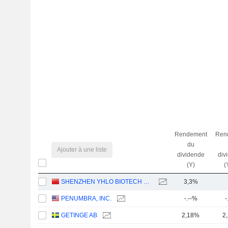
Rendement
Ren
du
Ajouter à une liste
dividende
div
(Y)
(
SHENZHEN YHLO BIOTECH CO., LTD.
3,3%
PENUMBRA, INC.
-.--%
-
GETINGE AB
2,18%
2