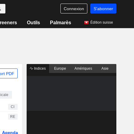
Connexion
S'abonner
reeners
Outils
Palmarès
Édition suisse
Indices
Europe
Amériques
Asie
ort PDF
dicale
CI
RE
Agenda
Secteur