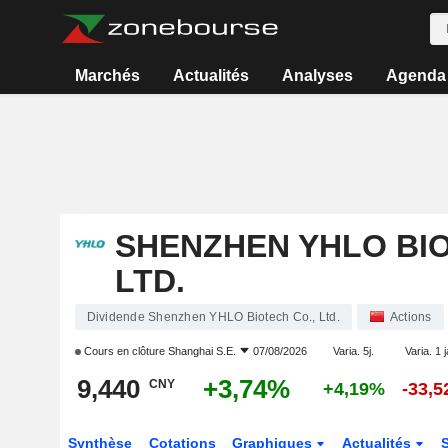
Marchés
Actualités
Analyses
Agenda
SHENZHEN YHLO BIO
LTD.
Dividende Shenzhen YHLO Biotech Co., Ltd.
Actions
Cours en clôture
Shanghai S.E.
07/08/2026
Varia. 5j.
Varia. 1 
9,440
+3,74%
CNY
+4,19%
-33,
Synthèse
Cotations
Graphiques
Actualités