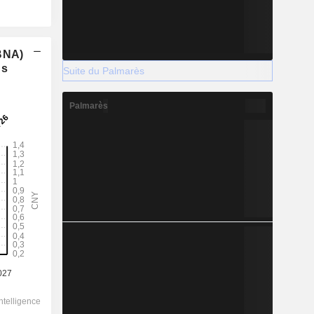
(BNA)
ns
Suite du Palmarès
Palmarès