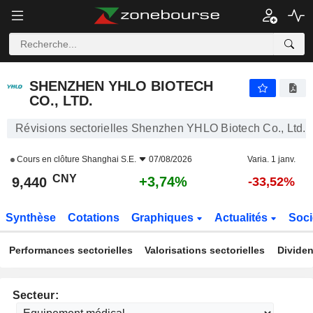
SHENZHEN YHLO BIOTECH CO., LTD.
9,440
¥
+3,74%
SHENZHEN YHLO BIOTECH
CO., LTD.
Révisions sectorielles Shenzhen YHLO Biotech Co., Ltd.
Cours en clôture
Shanghai S.E.
07/08/2026
Varia. 1 janv.
CNY
+3,74%
9,440
-33,52%
Synthèse
Cotations
Graphiques
Actualités
Soci
Performances sectorielles
Valorisations sectorielles
Dividen
Secteur: