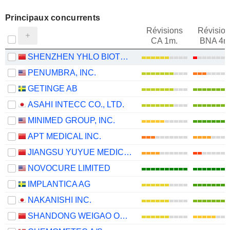
Principaux concurrents
Révisions
Révision
CA 1m.
BNA 4m
SHENZHEN YHLO BIOTECH CO., LTD.
PENUMBRA, INC.
GETINGE AB
ASAHI INTECC CO., LTD.
MINIMED GROUP, INC.
APT MEDICAL INC.
JIANGSU YUYUE MEDICAL EQUIPMENT & SUPPLY CO., LTD.
NOVOCURE LIMITED
IMPLANTICA AG
NAKANISHI INC.
SHANDONG WEIGAO ORTHOPAEDIC DEVICE CO., LTD