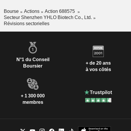
Bourse
Actions
Action 688575
Secteur Shenzhen YHLO Biotech Co., Ltd.
Révisions sectorielles
N°1 du Conseil
+ de 20 ans
Boursier
à vos côtés
+ 1 300 000
membres