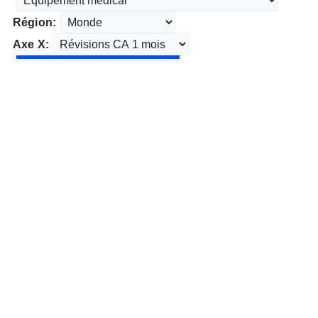
Région:
Axe X: