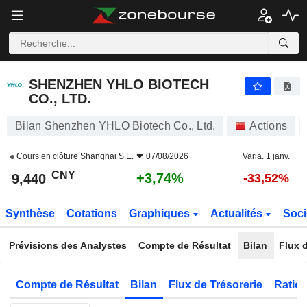
SHENZHEN YHLO BIOTECH CO., LTD.
9,440
¥
+3,74%
SHENZHEN YHLO BIOTECH
CO., LTD.
Bilan Shenzhen YHLO Biotech Co., Ltd.
Actions
Cours en clôture
Shanghai S.E.
07/08/2026
Varia. 1 janv.
CNY
+3,74%
9,440
-33,52%
Synthèse
Cotations
Graphiques
Actualités
Soci
Prévisions des Analystes
Compte de Résultat
Bilan
Flux d
Compte de Résultat
Bilan
Flux de Trésorerie
Ratios