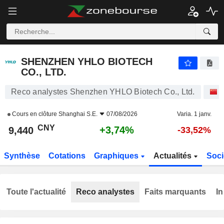
SHENZHEN YHLO BIOTECH CO., LTD.
9,440
¥
+3,74%
SHENZHEN YHLO BIOTECH
CO., LTD.
Reco analystes Shenzhen YHLO Biotech Co., Ltd.
A
Cours en clôture
Shanghai S.E.
07/08/2026
Varia. 1 janv.
CNY
+3,74%
9,440
-33,52%
Synthèse
Cotations
Graphiques
Actualités
Soci
Toute l'actualité
Reco analystes
Faits marquants
In