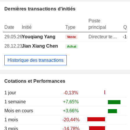
Dernières transactions d'initiés
Poste
Date
Initié
Type
principal
Qua
29.05.26
Youqiang Yang
Directeur technique
-10
Vente
28.12.23
Jian Xiang Chen
Achat
Historique des transactions
Cotations et Performances
1 jour
-0,13%
1 semaine
+7,65%
Mois en cours
+3,66%
1 mois
-20,44%
3 mois
-14,78%