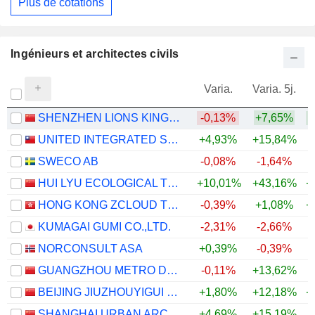
Plus de cotations
Ingénieurs et architectes civils
Varia.
Varia. 5j.
SHENZHEN LIONS KING HI-TECH CO., LTD
-0,13%
+7,65%
+
UNITED INTEGRATED SERVICES CO., LTD.
+4,93%
+15,84%
+
SWECO AB
-0,08%
-1,64%
HUI LYU ECOLOGICAL TECHNOLOGY GROUPS CO.,LTD.
+10,01%
+43,16%
+
HONG KONG ZCLOUD TECHNOLOGY CONSTRUCTION LIMITED
-0,39%
+1,08%
+
KUMAGAI GUMI CO.,LTD.
-2,31%
-2,66%
+
NORCONSULT ASA
+0,39%
-0,39%
GUANGZHOU METRO DESIGN & RESEARCH INSTITUTE CO., LTD.
-0,11%
+13,62%
+
BEIJING JIUZHOUYIGUI ENVIRONMENTAL TECHNOLOGY CO., LTD.
+1,80%
+12,18%
+
SHANGHAI URBAN ARCHITECTURE DESIGN CO., LTD.
+4,69%
+15,19%
+