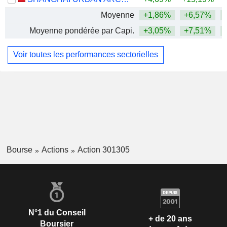
Moyenne
+1,86%
+6,57%
+
Moyenne pondérée par Capi.
+3,05%
+7,51%
+
Voir toutes les performances sectorielles
Bourse
Actions
Action 301305
N°1 du Conseil
+ de 20 ans
Boursier