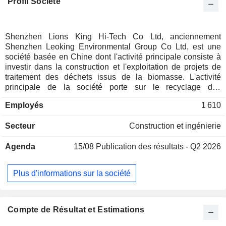
Profil Société
Shenzhen Lions King Hi-Tech Co Ltd, anciennement
Shenzhen Leoking Environmental Group Co Ltd, est une
société basée en Chine dont l'activité principale consiste à
investir dans la construction et l'exploitation de projets de
traitement des déchets issus de la biomasse. L'activité
principale de la société porte sur le recyclage des
ressources issues de la biomasse, notamment le traitement
Employés
1 610
sans danger des déchets urbains issus de la biomasse, tels
que les déchets de restauration, les déchets de cuisine, les
Secteur
Construction et ingénierie
déchets solides d'origine animale et les déchets ménagers,
et la production de divers produits dérivés, tels que le
Agenda
15/08
Publication des résultats - Q2 2026
biodiesel, l'électricité verte et le biogaz. La société exerce
également des activités de fabrication intelligente en
biologie synthétique, principalement dans la recherche, le
Plus d'informations sur la société
développement et la production d’une gamme de produits à
base d’oligosaccharides du lait maternel (HMO), tels que le
Lacto-N-tétraose (LNT) et le Lacto-N-néotétraose (LNnT).
Compte de Résultat et Estimations