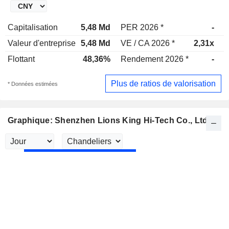
Capitalisation
5,48 Md
PER 2026 *
-
P
Valeur d'entreprise
5,48 Md
VE / CA 2026 *
2,31x
V
Flottant
48,36%
Rendement 2026 *
-
R
Plus de ratios de valorisation
* Données estimées
Graphique: Shenzhen Lions King Hi-Tech Co., Ltd