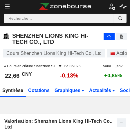
SHENZHEN LIONS KING HI-TECH CO., LTD
22,66
¥
-0,13%
SHENZHEN LIONS KING HI-
TECH CO., LTD
Cours Shenzhen Lions King Hi-Tech Co., Ltd
Action
Cours en clôture
Shenzhen S.E.
06/08/2026
Varia. 1 janv.
CNY
-0,13%
22,66
+0,85%
Synthèse
Cotations
Graphiques
Actualités
Soci
Valorisation: Shenzhen Lions King Hi-Tech Co.,
Ltd