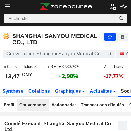
SHANGHAI SANYOU MEDICAL CO., LTD
13,47
¥
+2,90%
SHANGHAI SANYOU MEDICAL
CO., LTD
Gouvernance Shanghai Sanyou Medical Co., Ltd
Ac
Cours en clôture
Shanghai S.E.
07/08/2026
Varia. 1 janv.
CNY
+2,90%
13,47
-17,77%
Synthèse
Cotations
Graphiques
Actualités
Soci
Profil
Gouvernance
Actionnariat
Transactions d'initiés
Comité Exécutif: Shanghai Sanyou Medical Co.,
Ltd