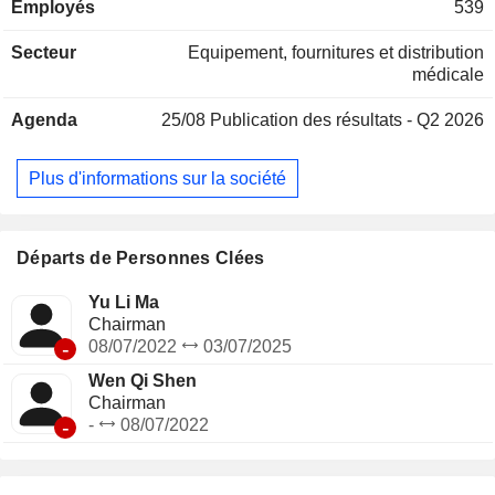
Employés
539
systèmes dynamiques osseux à ultrasons, des
consommables pour la vertébroplastie et d’autres produits.
Secteur
Equipement, fournitures et distribution
La société se consacre également à la recherche et au
médicale
développement ainsi qu’à la production d’instruments
chirurgicaux complémentaires. La société exerce
Agenda
25/08
Publication des résultats - Q2 2026
principalement ses activités sur les marchés nationaux et
internationaux.
Plus d'informations sur la société
Départs de Personnes Clées
Yu Li Ma
Chairman
-
08/07/2022
03/07/2025
Wen Qi Shen
Chairman
-
-
08/07/2022