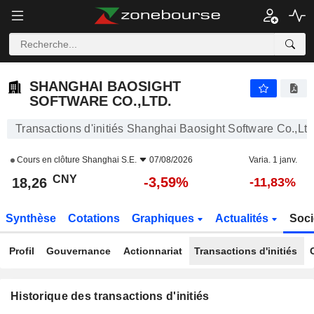
SHANGHAI BAOSIGHT SOFTWARE CO.,LTD.
SHANGHAI BAOSIGHT
SOFTWARE CO.,LTD.
Transactions d'initiés Shanghai Baosight Software Co.,Ltd
Cours en clôture
Shanghai S.E.
07/08/2026
Varia. 1 janv.
CNY
-3,59%
18,26
-11,83%
Synthèse
Cotations
Graphiques
Actualités
Soci
Profil
Gouvernance
Actionnariat
Transactions d'initiés
Historique des transactions d'initiés