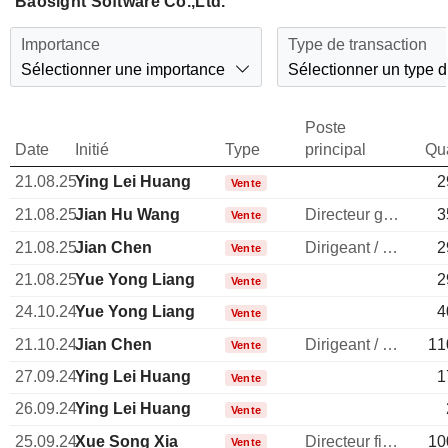
Baosight Software Co.,Ltd.
Importance
Type de transaction
Sélectionner une importance
Sélectionner un type d
Poste
Date
Initié
Type
principal
Qua
21.08.25
Ying Lei Huang
2
Vente
21.08.25
Jian Hu Wang
Directeur general
3
Vente
21.08.25
Jian Chen
Dirigeant / cadre principal
2
Vente
21.08.25
Yue Yong Liang
2
Vente
24.10.24
Yue Yong Liang
4
Vente
21.10.24
Jian Chen
Dirigeant / cadre principal
11
Vente
27.09.24
Ying Lei Huang
1
Vente
26.09.24
Ying Lei Huang
Vente
25.09.24
Xue Song Xia
Directeur financier
10
Vente