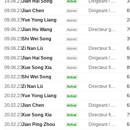
14.06.23
Jian Hai Song
Dirigeant / cadre principal
3
Achat
09.06.23
Jian Chen
Dirigeant / cadre principal
6
Autres
09.06.23
Yue Yong Liang
2
Autres
09.06.23
Jian Hu Wang
Directeur general
7
Autres
09.06.23
Shi Wei Song
3
Autres
09.06.23
Zi Nan Lü
Directeur financier
6
Autres
09.06.23
Jian Hai Song
Dirigeant / cadre principal
9
Autres
09.06.23
Xue Song Xia
Directeur financier
8
Autres
20.02.23
Shi Wei Song
6
Achat
20.02.23
Zi Nan Lü
Directeur financier
6
Achat
20.02.23
Yue Yong Liang
6
Achat
20.02.23
Jian Chen
Dirigeant / cadre principal
6
Achat
20.02.23
Xue Song Xia
Directeur financier
7
Achat
20.02.23
Jian Ping Zhou
Dirigeant / cadre principal
6
Achat