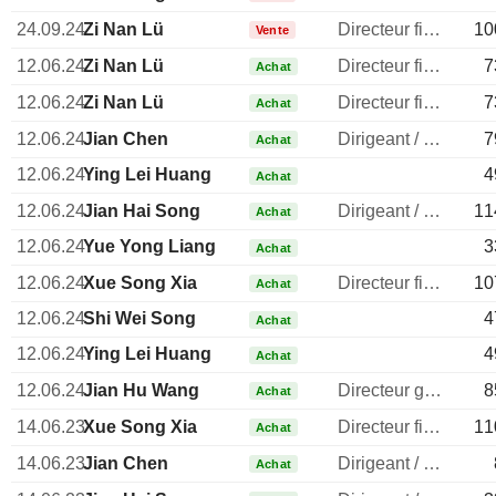
24.09.24
Zi Nan Lü
Directeur financier
10
Vente
12.06.24
Zi Nan Lü
Directeur financier
7
Achat
12.06.24
Zi Nan Lü
Directeur financier
7
Achat
12.06.24
Jian Chen
Dirigeant / cadre principal
7
Achat
12.06.24
Ying Lei Huang
4
Achat
12.06.24
Jian Hai Song
Dirigeant / cadre principal
11
Achat
12.06.24
Yue Yong Liang
3
Achat
12.06.24
Xue Song Xia
Directeur financier
10
Achat
12.06.24
Shi Wei Song
4
Achat
12.06.24
Ying Lei Huang
4
Achat
12.06.24
Jian Hu Wang
Directeur general
8
Achat
14.06.23
Xue Song Xia
Directeur financier
11
Achat
14.06.23
Jian Chen
Dirigeant / cadre principal
Achat