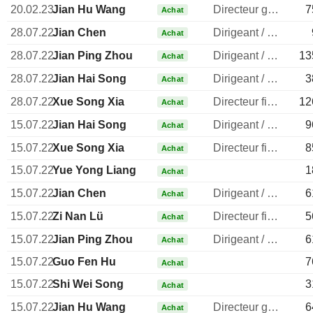
20.02.23
Jian Hu Wang
Directeur general
7
Achat
28.07.22
Jian Chen
Dirigeant / cadre principal
Achat
28.07.22
Jian Ping Zhou
Dirigeant / cadre principal
13
Achat
28.07.22
Jian Hai Song
Dirigeant / cadre principal
3
Achat
28.07.22
Xue Song Xia
Directeur financier
12
Achat
15.07.22
Jian Hai Song
Dirigeant / cadre principal
9
Achat
15.07.22
Xue Song Xia
Directeur financier
8
Achat
15.07.22
Yue Yong Liang
1
Achat
15.07.22
Jian Chen
Dirigeant / cadre principal
6
Achat
15.07.22
Zi Nan Lü
Directeur financier
5
Achat
15.07.22
Jian Ping Zhou
Dirigeant / cadre principal
6
Achat
15.07.22
Guo Fen Hu
7
Achat
15.07.22
Shi Wei Song
3
Achat
15.07.22
Jian Hu Wang
Directeur general
6
Achat