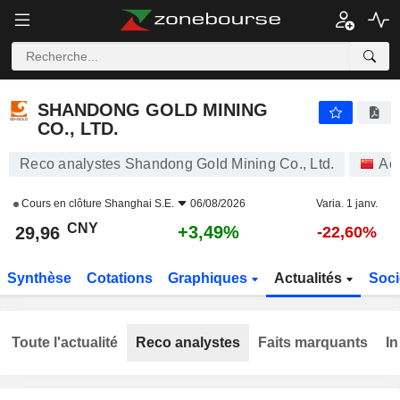
SHANDONG GOLD MINING CO., LTD.
29,96
¥
+3,49%
SHANDONG GOLD MINING
CO., LTD.
Reco analystes Shandong Gold Mining Co., Ltd.
Act
Cours en clôture
Shanghai S.E.
06/08/2026
Varia. 1 janv.
CNY
+3,49%
29,96
-22,60%
Synthèse
Cotations
Graphiques
Actualités
Soci
Toute l'actualité
Reco analystes
Faits marquants
In