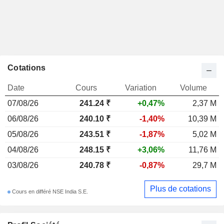
Cotations
Date
Cours
Variation
Volume
07/08/26
241.24
₹
+0,47%
2,37 M
06/08/26
240.10 ₹
-1,40%
10,39 M
05/08/26
243.51 ₹
-1,87%
5,02 M
04/08/26
248.15 ₹
+3,06%
11,76 M
03/08/26
240.78 ₹
-0,87%
29,7 M
Plus de cotations
Cours en différé NSE India S.E.