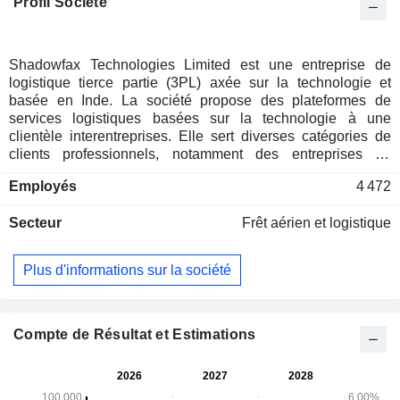
Profil Société
Shadowfax Technologies Limited est une entreprise de
logistique tierce partie (3PL) axée sur la technologie et
basée en Inde. La société propose des plateformes de
services logistiques basées sur la technologie à une
clientèle interentreprises. Elle sert diverses catégories de
clients professionnels, notamment des entreprises de
commerce électronique horizontal et non horizontal, de
Employés
4 472
commerce rapide, de marché alimentaire et de mobilité à la
demande. Sa gamme de services comprend la livraison
Secteur
Frêt aérien et logistique
express de colis, les enlèvements de retour et les livraisons
avec échange en main propre, les livraisons prioritaires, le
commerce rapide et les livraisons hyperlocales à la
Plus d'informations sur la société
demande, la mobilité, ainsi que d’autres services, y compris
la logistique critique, ce qui lui permet de répondre aux
besoins les plus divers et les plus complexes de ses clients.
La société propose une gamme de services de livraison et
Compte de Résultat et Estimations
de messagerie, allant de l'expédition standard à la livraison
le jour même et le lendemain, spécialement adaptés aux
entreprises de vente directe aux consommateurs (D2C) et