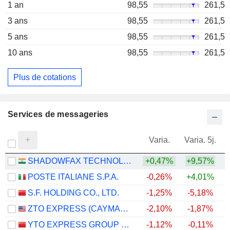
1 an
98,55
261,5
3 ans
98,55
261,5
5 ans
98,55
261,5
10 ans
98,55
261,5
Plus de cotations
Services de messageries
Varia.
Varia. 5j.
SHADOWFAX TECHNOLOGIES LIMITED
+0,47%
+9,57%
POSTE ITALIANE S.P.A.
-0,26%
+4,01%
+
S.F. HOLDING CO., LTD.
-1,25%
-5,18%
ZTO EXPRESS (CAYMAN) INC.
-2,10%
-1,87%
+
YTO EXPRESS GROUP CO.,LTD.
-1,12%
-0,11%
+