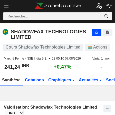
SHADOWFAX TECHNOLOGIES LIMITED
241,24
₹
+0,47%
SHADOWFAX TECHNOLOGIES
LIMITED
Cours Shadowfax Technologies Limited
Actions
Marché Fermé -
NSE India S.E.
13:05:10 07/08/2026
Varia. 1 janv.
INR
+0,47%
241,24
-
Synthèse
Cotations
Graphiques
Actualités
Soci
Valorisation: Shadowfax Technologies Limited