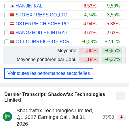
HANJIN KAL
-6,53%
+9,59%
STO EXPRESS CO.,LTD
+4,74%
+3,55%
OSTERREICHISCHE POST AG
-4,94%
-5,38%
HANGZHOU SF INTRA-CITY INDUSTRIAL CO., LTD.
-3,61%
-2,63%
CTT-CORREIOS DE PORTUGAL, S.A.
+0,08%
+2,11%
Moyenne
-1,36%
+0,95%
Moyenne pondérée par Capi.
-1,18%
+0,37%
+
Voir toutes les performances sectorielles
Dernier Transcript: Shadowfax Technologies
Limited
Shadowfax Technologies Limited,
Q1 2027 Earnings Call, Jul 31,
03/08
2026