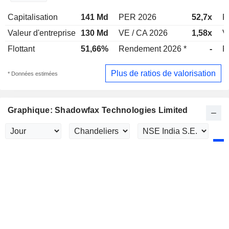
Capitalisation
141 Md
PER 2026
52,7x
P
Valeur d'entreprise
130 Md
VE / CA 2026
1,58x
V
Flottant
51,66%
Rendement 2026 *
-
R
Plus de ratios de valorisation
* Données estimées
Graphique: Shadowfax Technologies Limited