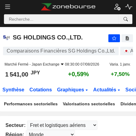
SG HOLDINGS CO.,LTD.
1 541,00
¥
+0,59%
SG HOLDINGS CO.,LTD.
Comparaisons Financières SG Holdings Co.,Ltd.
Ac
Marché Fermé -
Japan Exchange
08:30:00 07/08/2026
Varia. 1 janv.
JPY
+0,59%
1 541,00
+7,50%
Synthèse
Cotations
Graphiques
Actualités
Soci
Performances sectorielles
Valorisations sectorielles
Dividen
Secteur:
Région: