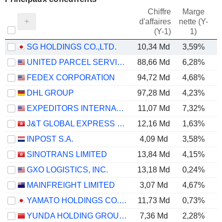
Chiffre
Marge
d'affaires
nette (Y-
E
(Y-1)
1)
SG HOLDINGS CO.,LTD.
10,34 Md
3,59%
UNITED PARCEL SERVICE, INC.
88,66 Md
6,28%
FEDEX CORPORATION
94,72 Md
4,68%
DHL GROUP
97,28 Md
4,23%
EXPEDITORS INTERNATIONAL OF WASHINGTON INC.
11,07 Md
7,32%
J&T GLOBAL EXPRESS LIMITED
12,16 Md
1,63%
INPOST S.A.
4,09 Md
3,58%
SINOTRANS LIMITED
13,84 Md
4,15%
GXO LOGISTICS, INC.
13,18 Md
0,24%
MAINFREIGHT LIMITED
3,07 Md
4,67%
YAMATO HOLDINGS CO., LTD.
11,73 Md
0,73%
YUNDA HOLDING GROUP CO., LTD.
7,36 Md
2,28%