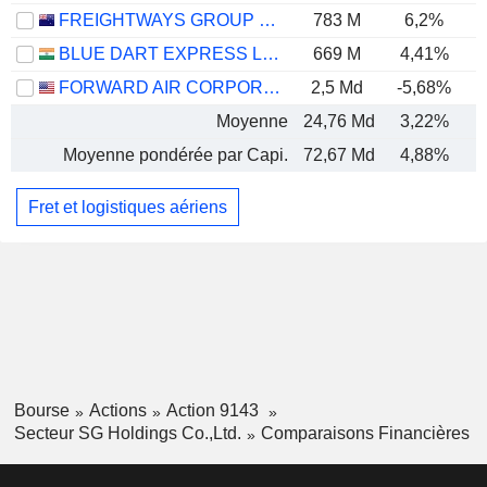
FREIGHTWAYS GROUP LIMITED
783 M
6,2%
BLUE DART EXPRESS LIMITED
669 M
4,41%
FORWARD AIR CORPORATION
2,5 Md
-5,68%
Moyenne
24,76 Md
3,22%
Moyenne pondérée par Capi.
72,67 Md
4,88%
Fret et logistiques aériens
Bourse
Actions
Action 9143
Secteur SG Holdings Co.,Ltd.
Comparaisons Financières