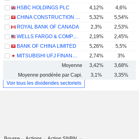
HSBC HOLDINGS PLC
4,12%
4,6%
CHINA CONSTRUCTION BANK CORPORATION
5,32%
5,54%
ROYAL BANK OF CANADA
2,3%
2,53%
WELLS FARGO & COMPANY
2,19%
2,45%
BANK OF CHINA LIMITED
5,26%
5,5%
MITSUBISHI UFJ FINANCIAL GROUP, INC.
2,74%
3%
Moyenne
3,42%
3,68%
Moyenne pondérée par Capi.
3,1%
3,35%
Voir tous les dividendes sectoriels
Bourse
Actions
Action SNBN