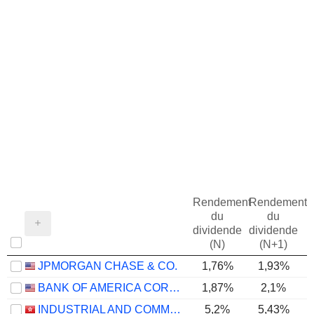
Rendement
Rendement
du
du
dividende
dividende
(N)
(N+1)
JPMORGAN CHASE & CO.
1,76%
1,93%
BANK OF AMERICA CORPORATION
1,87%
2,1%
INDUSTRIAL AND COMMERCIAL BANK OF CHINA LIMITED
5,2%
5,43%