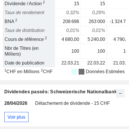
2
Dividende / Action
15
15
Taux de rendement
0,32%
0,29%
2
BNA
208 696
263 000
-1 324 79
Taux de distribution
0,01%
0,01%
2
Cours de référence
4 680,00
5 240,00
4 790,0
Nbr de Titres (en
100
100
10
Milliers)
Date de publication
22.03.21
22.03.22
21.03.2
1
2
CHF en Millions
CHF
Données Estimées
Dividendes passés: Schweizerische Nationalbank
28/04/2026
Détachement de dividende - 15 CHF
Voir plus