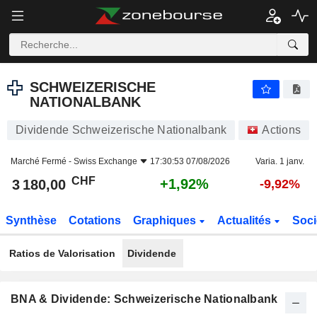
SCHWEIZERISCHE NATIONALBANK
3 180,00
CHF
+1,92%
SCHWEIZERISCHE
NATIONALBANK
Dividende Schweizerische Nationalbank
Actions
Marché Fermé -
Swiss Exchange
17:30:53 07/08/2026
Varia. 1 janv.
CHF
+1,92%
3 180,00
-9,92%
Synthèse
Cotations
Graphiques
Actualités
Soci
Ratios de Valorisation
Dividende
BNA & Dividende: Schweizerische Nationalbank