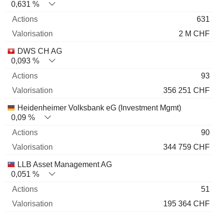
0,631 %
631
2 M CHF
DWS CH AG
0,093 %
93
356 251 CHF
Heidenheimer Volksbank eG (Investment Mgmt)
0,09 %
90
344 759 CHF
LLB Asset Management AG
0,051 %
51
195 364 CHF