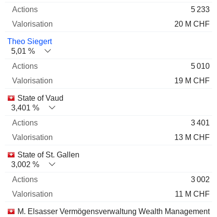
5 233
20 M CHF
Theo Siegert
5,01 %
5 010
19 M CHF
State of Vaud
3,401 %
3 401
13 M CHF
State of St. Gallen
3,002 %
3 002
11 M CHF
M. Elsasser Vermögensverwaltung Wealth Management