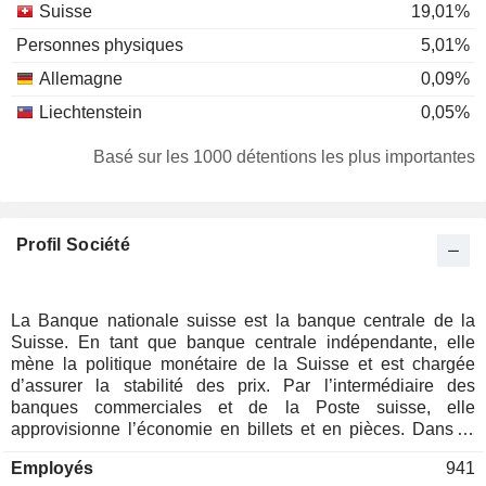
Suisse
19,01%
Personnes physiques
5,01%
Allemagne
0,09%
Liechtenstein
0,05%
Basé sur les 1000 détentions les plus importantes
Profil Société
La Banque nationale suisse est la banque centrale de la
Suisse. En tant que banque centrale indépendante, elle
mène la politique monétaire de la Suisse et est chargée
d’assurer la stabilité des prix. Par l’intermédiaire des
banques commerciales et de la Poste suisse, elle
approvisionne l’économie en billets et en pièces. Dans le
domaine des opérations de paiement sans numéraire, la
Employés
941
Banque fournit des services pour les paiements