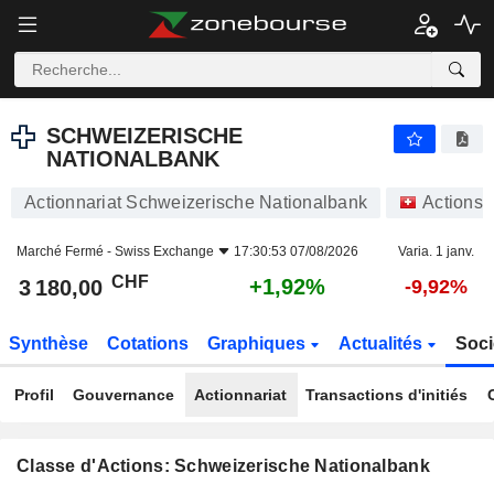
SCHWEIZERISCHE NATIONALBANK
3 180,00
CHF
+1,92%
SCHWEIZERISCHE
NATIONALBANK
Actionnariat Schweizerische Nationalbank
Actions
Marché Fermé -
Swiss Exchange
17:30:53 07/08/2026
Varia. 1 janv.
CHF
+1,92%
3 180,00
-9,92%
Synthèse
Cotations
Graphiques
Actualités
Soci
Profil
Gouvernance
Actionnariat
Transactions d'initiés
Classe d'Actions: Schweizerische Nationalbank