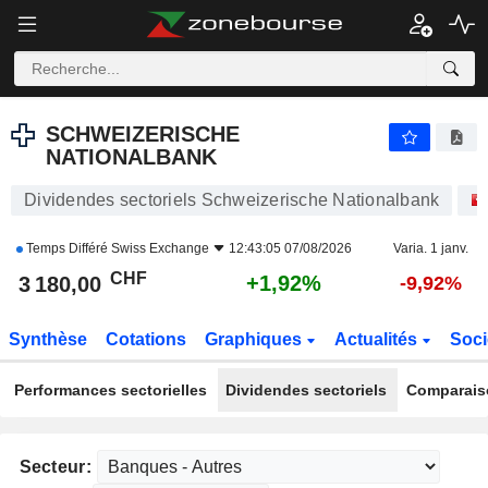
SCHWEIZERISCHE NATIONALBANK
3 180,00
CHF
+1,92%
SCHWEIZERISCHE
NATIONALBANK
Dividendes sectoriels Schweizerische Nationalbank
Temps Différé
Swiss Exchange
12:43:05 07/08/2026
Varia. 1 janv.
CHF
+1,92%
3 180,00
-9,92%
Synthèse
Cotations
Graphiques
Actualités
Soci
Performances sectorielles
Dividendes sectoriels
Comparais
Secteur: