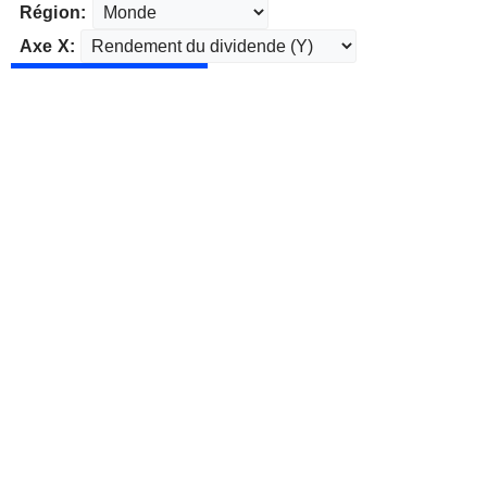
Région:
Axe X: