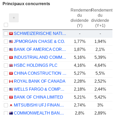
Principaux concurrents
Rendement
Rendement
du
du
dividende
dividende
(Y)
(Y+1)
SCHWEIZERISCHE NATIONALBANK
-
-
JPMORGAN CHASE & CO.
1,77%
1,94%
BANK OF AMERICA CORPORATION
1,87%
2,1%
INDUSTRIAL AND COMMERCIAL BANK OF CHINA LIMITED
5,16%
5,39%
HSBC HOLDINGS PLC
4,16%
4,64%
CHINA CONSTRUCTION BANK CORPORATION
5,27%
5,5%
ROYAL BANK OF CANADA
2,28%
2,52%
WELLS FARGO & COMPANY
2,18%
2,44%
BANK OF CHINA LIMITED
5,21%
5,42%
MITSUBISHI UFJ FINANCIAL GROUP, INC.
2,74%
3%
COMMONWEALTH BANK OF AUSTRALIA
2,8%
2,89%