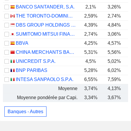
BANCO SANTANDER, S.A.
2,1%
3,26%
THE TORONTO-DOMINION BANK
2,59%
2,74%
DBS GROUP HOLDINGS LTD
4,39%
4,84%
SUMITOMO MITSUI FINANCIAL GROUP, INC.
2,74%
3,06%
BBVA
4,25%
4,57%
CHINA MERCHANTS BANK CO., LTD.
5,31%
5,56%
UNICREDIT S.P.A.
4,5%
5,02%
BNP PARIBAS
5,28%
6,02%
INTESA SANPAOLO S.P.A.
6,55%
7,59%
Moyenne
3,74%
4,13%
Moyenne pondérée par Capi.
3,34%
3,67%
Banques - Autres