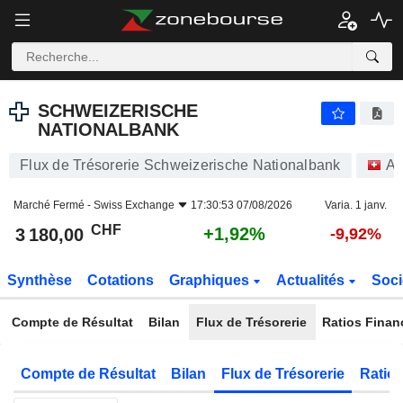
SCHWEIZERISCHE NATIONALBANK
3 180,00
CHF
+1,92%
SCHWEIZERISCHE
NATIONALBANK
Flux de Trésorerie Schweizerische Nationalbank
Ac
Marché Fermé -
Swiss Exchange
17:30:53 07/08/2026
Varia. 1 janv.
CHF
+1,92%
3 180,00
-9,92%
Synthèse
Cotations
Graphiques
Actualités
Soci
Compte de Résultat
Bilan
Flux de Trésorerie
Ratios Finan
Compte de Résultat
Bilan
Flux de Trésorerie
Ratios