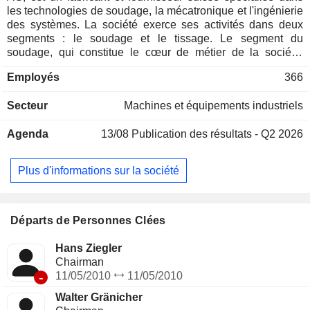
les technologies de soudage, la mécatronique et l'ingénierie
des systèmes. La société exerce ses activités dans deux
segments : le soudage et le tissage. Le segment du
soudage, qui constitue le cœur de métier de la société,
propose des systèmes de soudage pour treillis d'armature et
Employés
366
treillis industriels, des machines de soudage de rails
mobiles et fixes, ainsi que des systèmes destinés à la
Secteur
Machines et équipements industriels
fabrication de radiateurs. Le segment du tissage comprend
des machines de tissage et de finition pour les toiles de
Agenda
13/08
Publication des résultats - Q2 2026
machines à papier sous la marque Jaeger, ainsi que des
machines destinées à la production de toiles métalliques, de
tamis et de grilles métalliques, ainsi qu’au sertissage de fils
Plus d'informations sur la société
métalliques. La société exerce ses activités par
l’intermédiaire de filiales dans divers pays à travers le
monde, notamment en Suisse, en Allemagne, en France, au
Royaume-Uni, aux États-Unis, au Brésil, en Chine, ainsi
Départs de Personnes Clées
qu’en Malaisie, entre autres.
Hans Ziegler
Chairman
-
11/05/2010
11/05/2010
Walter Gränicher