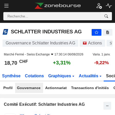
SCHLATTER INDUSTRIES AG
18,70
CHF
+3,31%
SCHLATTER INDUSTRIES AG
Gouvernance Schlatter Industries AG
Actions
ST
Marché Fermé -
Swiss Exchange
17:30:14 06/08/2026
Varia. 1 janv.
CHF
+3,31%
18,70
-9,22%
Synthèse
Cotations
Graphiques
Actualités
Soci
Profil
Gouvernance
Actionnariat
Transactions d'initiés
Comité Exécutif: Schlatter Industries AG
Fonctions