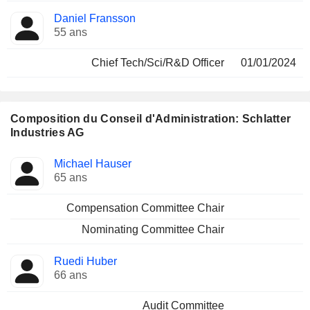
Daniel Fransson
55 ans
Chief Tech/Sci/R&D Officer
01/01/2024
Composition du Conseil d'Administration: Schlatter
Industries AG
Administrateur
Comités
Michael Hauser
65 ans
Compensation Committee Chair
Nominating Committee Chair
Ruedi Huber
66 ans
Audit Committee