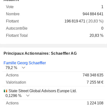
Vote
Nombre
Flottant
Autocontrôle
Total
1
944 884 641
196 819 471
( 20,83 %)
0
20,83 %
Principaux Actionnaires: Schaeffler AG
Nom
Actions
%
Valorisation
Famille Georg Schaeffler
79,2 %
748 348 635
7 255 M €
State Street Global Advisors Europe Ltd.
0,1296 %
1 224 108