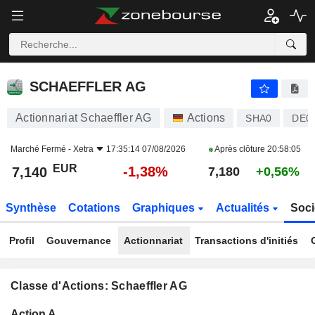
SCHAEFFLER AG
7,140
€
-1,38%
SCHAEFFLER AG
Actionnariat Schaeffler AG
Actions
SHA0
DE0
Marché Fermé -
Xetra
17:35:14 07/08/2026
Après clôture
20:58:05
EUR
-1,38%
7,140
7,180
+0,56%
Synthèse
Cotations
Graphiques
Actualités
Soci
Profil
Gouvernance
Actionnariat
Transactions d'initiés
Classe d'Actions: Schaeffler AG
Flottant
Action A