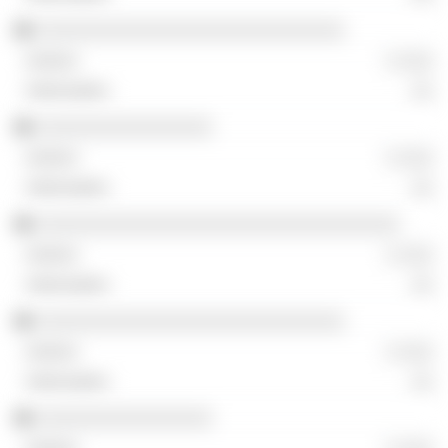
░░░░░░░░░░░░░░░░░░░░░░░░░░░░
░ ░░░
░░
░░░░░░░░░░░░░░░░
░ ░░░
░░
░░░░░░░░░░░░░░░░░░░░░░░░░░░░░░░░░
░ ░░░
░░
░░░░░░░░░░░░░░░░░░░░░░░░░░░░
░ ░░░
░░
░░░░░░░░░░░░░░░░