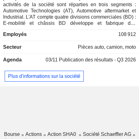
activités de la société sont réparties en trois segments :
Automotive Technologies (AT), Automotive aftermarket et
Industrial. L'AT compte quatre divisions commerciales (BD) :
E-mobilité et châssis BD développe et fabrique des
composants et systèmes mécaniques et mécatroniques,
Employés
108 912
électriques pour les groupes motopropulseurs, propose des
solutions pour les véhicules hybrides et tout électrique, pour
Secteur
Pièces auto, camion, moto
la direction et d'autres applications de châssis
respectivement ; Systèmes de moteur et de transmission BD
Agenda
03/11
Publication des résultats - Q3 2026
produit et développe des composants et des sous-systèmes
pour les applications de moteur et de transmission dans les
véhicules de tourisme et commerciaux ; roulements BD
Plus d'informations sur la société
fournit des applications et des produits de roulement ;
Automotive aftermarket est responsable des pièces de
rechange, de la réparation et de l'entretien pour les moteurs,
les transmissions et d'autres. Le segment industriel
concerne les solutions de roulements rotatifs et linéaires, les
systèmes de surveillance basés sur des capteurs et les
solutions d'hydrogène.
Bourse
Actions
Action SHA0
Société Schaeffler AG