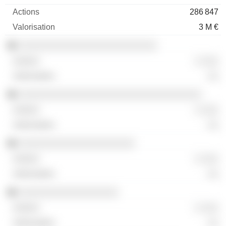
286 847
3 M €
░░░░░░░░░░░░░░░░░░░░░░░░░
░ ░░░
░░
░░░░░░░░░░░░░░░░░░░░░░░░░░░░░░░░░
░ ░░░
░░
░░░░░░░░░░░░░░░░░░░░░
░ ░░░
░░
░░░░░░░░░░░░░░░░░░
░ ░░░
░░