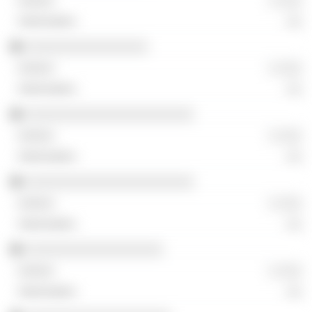
░ ░░░
░░
░░░░░░░░░░░░░░░░
░ ░░░
░░
░░░░░░░░░░░░░░░░░░░░░░
░ ░░░
░░
░░░░░░░░░░░░░░░░░░░░░░
░ ░░░
░░
░░░░░░░░░░░░░░░░░░
░ ░░░
░░