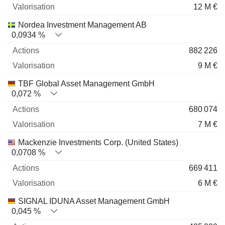
12 M €
Nordea Investment Management AB
0,0934 %
882 226
9 M €
TBF Global Asset Management GmbH
0,072 %
680 074
7 M €
Mackenzie Investments Corp. (United States)
0,0708 %
669 411
6 M €
SIGNAL IDUNA Asset Management GmbH
0,045 %