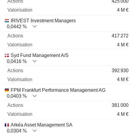
425 000
4 M €
IRIVEST Investment Managers
0,0442 %
417 272
4 M €
Syd Fund Management A/S
0,0416 %
392 930
4 M €
FPM Frankfurt Performance Management AG
0,0403 %
381 000
4 M €
Arkéa Asset Management SA
0,0304 %