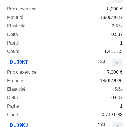
8,000
€
18/06/2027
2.67x
0.537
1
1.41 / 1.5
CALL
DU39KT
7,000
€
18/09/2026
5.6x
0.607
1
0.74 / 0.83
CALL
DU39KU