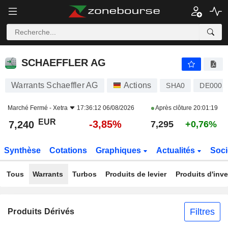
SCHAEFFLER AG
7,240
€
-3,85%
SCHAEFFLER AG
Warrants Schaeffler AG
Actions
SHA0
DE000S
Marché Fermé -
Xetra
17:36:12 06/08/2026
Après clôture
20:01:19
EUR
-3,85%
7,240
7,295
+0,76%
Synthèse
Cotations
Graphiques
Actualités
Soci
Tous
Warrants
Turbos
Produits de levier
Produits d'inv
Filtres
Produits Dérivés